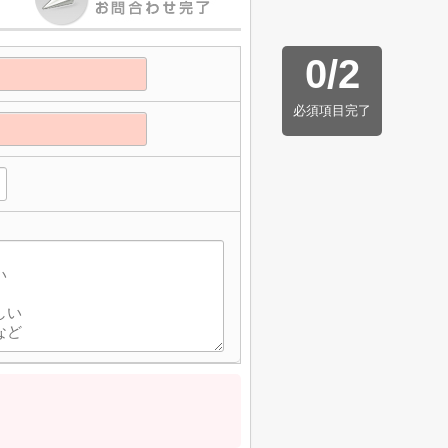
0
/
2
必須項目完了
】