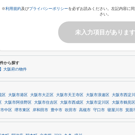
※
利用規約
及び
プライバシーポリシー
を必ずお読みください。左記内容に同
さい。
未入力項目がありま
件から探す
】大阪府の物件
花区
大阪市港区
大阪市大正区
大阪市天王寺区
大阪市浪速区
大阪市西淀
区
大阪市阿倍野区
大阪市住吉区
大阪市西成区
大阪市淀川区
大阪市鶴見
堺市中区
堺市東区
岸和田市
豊中市
吹田市
高槻市
守口市
寝屋川市
箕面