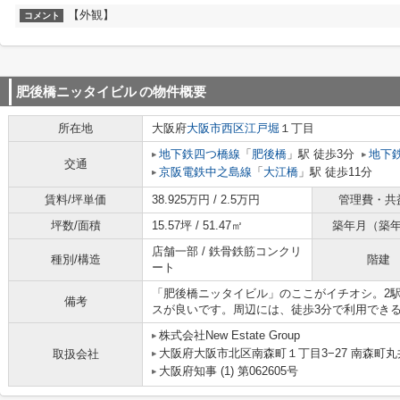
【外観】
コメント
肥後橋ニッタイビル
の物件概要
所在地
大阪府
大阪市西区
江戸堀
１丁目
地下鉄四つ橋線
「
肥後橋
」駅 徒歩3分
地下
交通
京阪電鉄中之島線
「
大江橋
」駅 徒歩11分
賃料/坪単価
38.925万円 / 2.5万円
管理費・共
坪数/面積
15.57坪 / 51.47㎡
築年月（築
店舗一部 / 鉄骨鉄筋コンクリ
種別/構造
階建
ート
「肥後橋ニッタイビル」のここがイチオシ。2
備考
スが良いです。周辺には、徒歩3分で利用でき
株式会社New Estate Group
大阪府大阪市北区南森町１丁目3−27 南森町
取扱会社
大阪府知事 (1) 第062605号