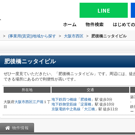
LINE
ホーム
物件検索
はじめて
版
>
(事業用(賃貸))地域から探す
>
大阪市西区
>
肥後橋ニッタイビル
肥後橋ニッタイビル
ぜひ一度見ていただきたい、「肥後橋ニッタイビル」です。周辺には、徒歩
できる場所にあるので利便性が高いです。
所在地
交通
築
地下鉄四つ橋線
「
肥後橋
」駅 徒歩3分
大阪府
大阪市西区
江戸堀
１丁
-
地下鉄御堂筋線
「
淀屋橋
」駅 徒歩10分
目
鉄
京阪電鉄中之島線
「
大江橋
」駅 徒歩11分
ー
物件情報