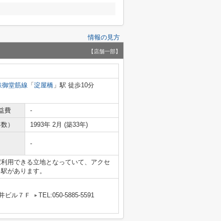
情報の見方
【店舗一部】
鉄御堂筋線
「
淀屋橋
」駅 徒歩10分
益費
-
年数）
1993年 2月 (築33年)
-
駅利用できる立地となっていて、アクセ
る駅があります。
丸井ビル７Ｆ
TEL:050-5885-5591