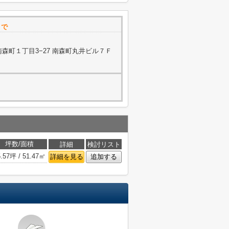
まで
森町１丁目3−27 南森町丸井ビル７Ｆ
坪数/面積
詳細
検討リスト
5.57坪 / 51.47㎡
詳細を見る
追加する