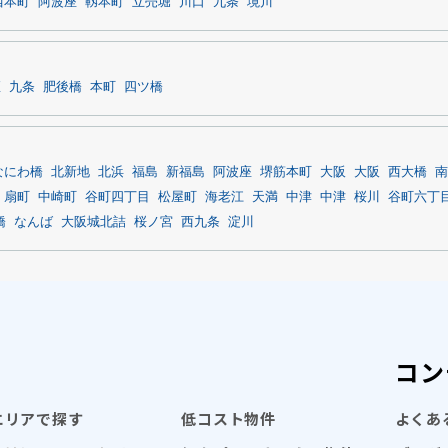
西本町
阿波座
靱本町
立売堀
川口
九条
境川
座
九条
肥後橋
本町
四ツ橋
なにわ橋
北新地
北浜
福島
新福島
阿波座
堺筋本町
大阪
大阪
西大橋
南
扇町
中崎町
谷町四丁目
松屋町
海老江
天満
中津
中津
桜川
谷町六丁
橋
なんば
大阪城北詰
桜ノ宮
西九条
淀川
コン
エリアで探す
低コスト物件
よくあ