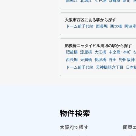
南堀江
北堀江
江戸堀
京町堀
新町
大阪市西区にある駅から探す
ドーム前千代崎
西長堀
西大橋
阿波
肥後橋ニッタイビル周辺の駅から探す
肥後橋
淀屋橋
大江橋
中之島
本町
西長堀
天満橋
長堀橋
野田
野田阪神
ドーム前千代崎
天神橋筋六丁目
日本
物件検索
大阪府で探す
関東