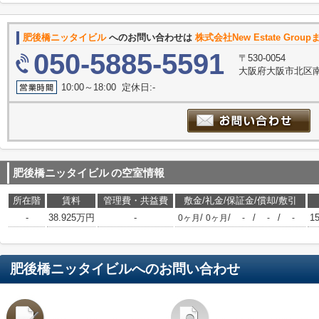
肥後橋ニッタイビル
へのお問い合わせは
株式会社New Estate Group
050-5885-5591
〒530-0054
大阪府大阪市北区南
10:00～18:00 定休日:-
肥後橋ニッタイビル
の空室情報
所在階
賃料
管理費・共益費
敷金/礼金/保証金/償却/敷引
-
38.925万円
-
/
/
/
/
1
0ヶ月
0ヶ月
-
-
-
肥後橋ニッタイビル
へのお問い合わせ