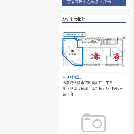
京阪電鉄中之島線 大江橋
おすすめ物件
VITO南堀江
大阪府大阪市西区南堀江１丁目
地下鉄四つ橋線「四ツ橋」駅 徒歩6分
築38年