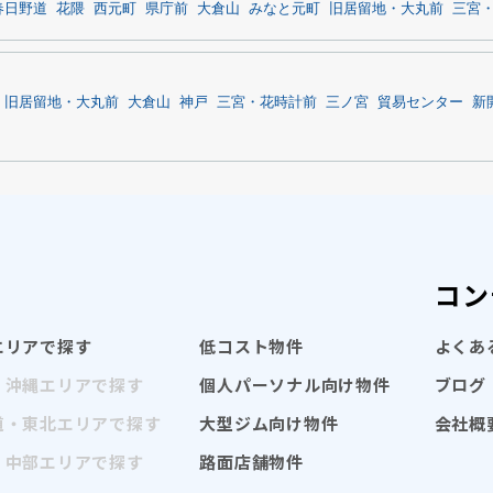
春日野道
花隈
西元町
県庁前
大倉山
みなと元町
旧居留地・大丸前
三宮
旧居留地・大丸前
大倉山
神戸
三宮・花時計前
三ノ宮
貿易センター
新
コン
エリアで探す
低コスト物件
よくあ
・沖縄エリアで探す
個人パーソナル向け物件
ブログ
道・東北エリアで探す
大型ジム向け物件
会社概
・中部エリアで探す
路面店舗物件