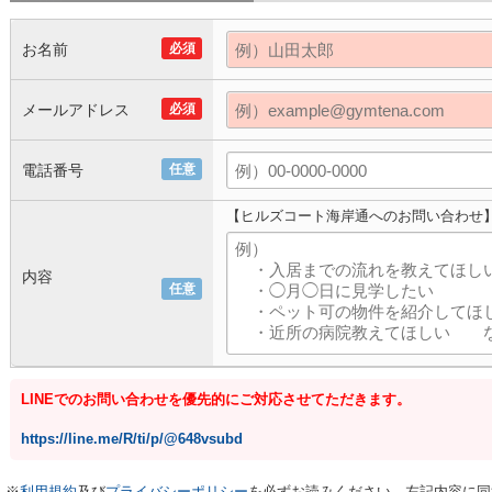
お名前
必須
メールアドレス
必須
電話番号
任意
【ヒルズコート海岸通へのお問い合わせ
内容
任意
LINEでのお問い合わせを優先的にご対応させてただきます。
https://line.me/R/ti/p/@648vsubd
※
利用規約
及び
プライバシーポリシー
を必ずお読みください。左記内容に同