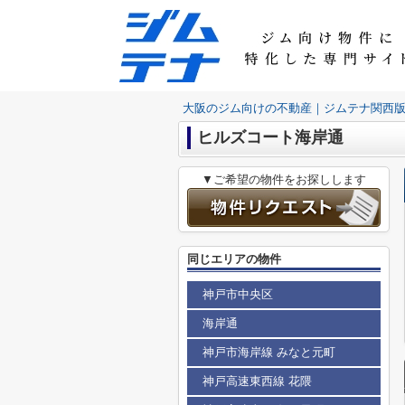
大阪のジム向けの不動産｜ジムテナ関西
ヒルズコート海岸通
▼ご希望の物件をお探しします
同じエリアの物件
神戸市中央区
海岸通
神戸市海岸線 みなと元町
神戸高速東西線 花隈