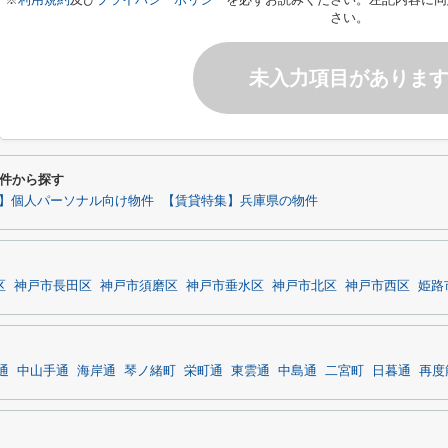
さい。
未入力項目がありま
件から探す
】個人パーソナル向け物件
【賃貸特集】兵庫県の物件
区
神戸市長田区
神戸市須磨区
神戸市垂水区
神戸市北区
神戸市西区
姫路
通
中山手通
海岸通
琴ノ緒町
栄町通
東雲通
中島通
二宮町
日暮通
再度