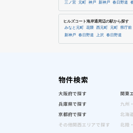
三ノ宮
元町
神戸
新神戸
春日野道
ヒルズコート海岸通周辺の駅から探す
みなと元町
花隈
西元町
元町
県庁前
新神戸
春日野道
上沢
春日野道
物件検索
大阪府で探す
関東
兵庫県で探す
九州
京都府で探す
北海
その他関西エリアで探す
北陸