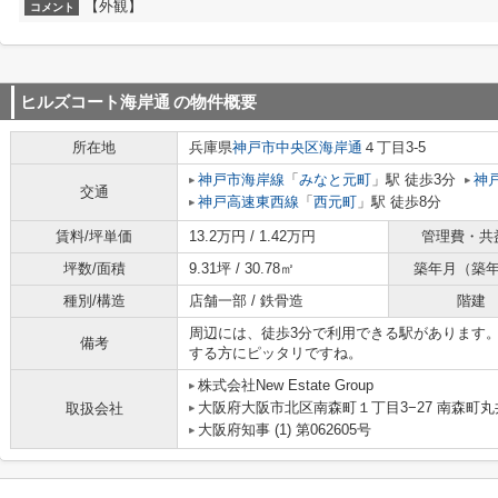
【外観】
コメント
ヒルズコート海岸通
の物件概要
所在地
兵庫県
神戸市中央区
海岸通
４丁目3-5
神戸市海岸線
「
みなと元町
」駅 徒歩3分
神
交通
神戸高速東西線
「
西元町
」駅 徒歩8分
賃料/坪単価
13.2万円 / 1.42万円
管理費・共
坪数/面積
9.31坪 / 30.78㎡
築年月（築
種別/構造
店舗一部 / 鉄骨造
階建
周辺には、徒歩3分で利用できる駅があります
備考
する方にピッタリですね。
株式会社New Estate Group
大阪府大阪市北区南森町１丁目3−27 南森町
取扱会社
大阪府知事 (1) 第062605号