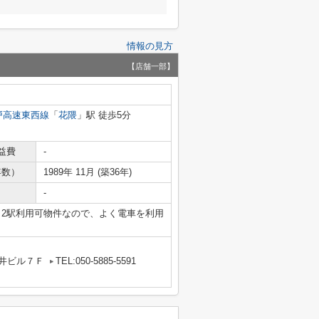
情報の見方
【店舗一部】
戸高速東西線
「
花隈
」駅 徒歩5分
益費
-
年数）
1989年 11月 (築36年)
-
。2駅利用可物件なので、よく電車を利用
丸井ビル７Ｆ
TEL:050-5885-5591