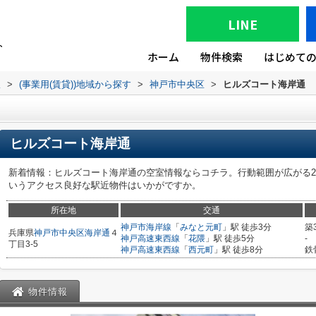
LINE
ホーム
物件検索
はじめて
版
>
(事業用(賃貸))地域から探す
>
神戸市中央区
>
ヒルズコート海岸通
ヒルズコート海岸通
新着情報：ヒルズコート海岸通の空室情報ならコチラ。行動範囲が広がる2
いうアクセス良好な駅近物件はいかがですか。
所在地
交通
神戸市海岸線
「
みなと元町
」駅 徒歩3分
築
兵庫県
神戸市中央区
海岸通
４
神戸高速東西線
「
花隈
」駅 徒歩5分
-
丁目3-5
神戸高速東西線
「
西元町
」駅 徒歩8分
鉄
物件情報