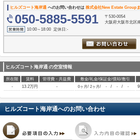
ヒルズコート海岸通
へのお問い合わせは
株式会社New Estate Group
050-5885-5591
〒530-0054
大阪府大阪市北区南
10:00～18:00 定休日:-
ヒルズコート海岸通
の空室情報
所在階
賃料
管理費・共益費
敷金/礼金/保証金/償却/敷引
-
13.2万円
-
/
/
/
/
9
0ヶ月
2ヶ月
-
-
-
ヒルズコート海岸通
へのお問い合わせ