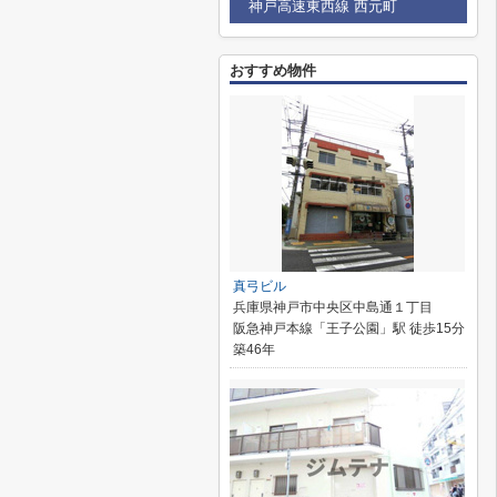
神戸高速東西線 西元町
おすすめ物件
真弓ビル
兵庫県神戸市中央区中島通１丁目
阪急神戸本線「王子公園」駅 徒歩15分
築46年