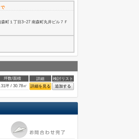
まで
森町１丁目3−27 南森町丸井ビル７Ｆ
坪数/面積
詳細
検討リスト
.31坪 / 30.78㎡
詳細を見る
追加する