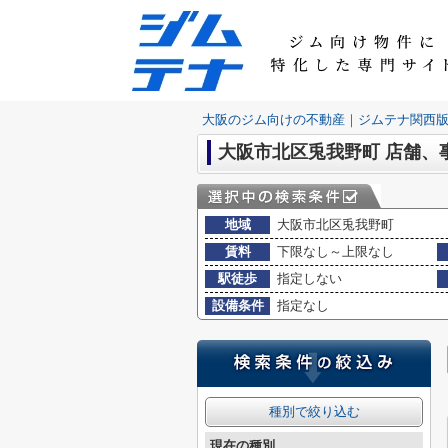
大阪のジム向けの不動産｜ジムテナ関西
大阪市北区兎我野町 店舗、
地域
大阪市北区兎我野町
賃料
下限なし～上限なし
駅徒歩
指定しない
設備条件
指定なし
種別で絞り込む
現在の種別