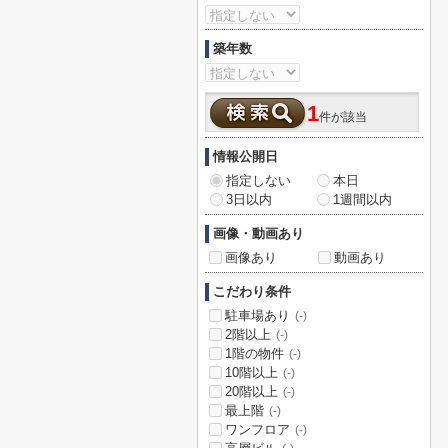
築年数
1
件が該当
情報公開日
指定しない
本日
3日以内
1週間以内
画像・動画あり
画像あり
動画あり
こだわり条件
駐車場あり
(-)
2階以上
(-)
1階の物件
(-)
10階以上
(-)
20階以上
(-)
最上階
(-)
ワンフロア
(-)