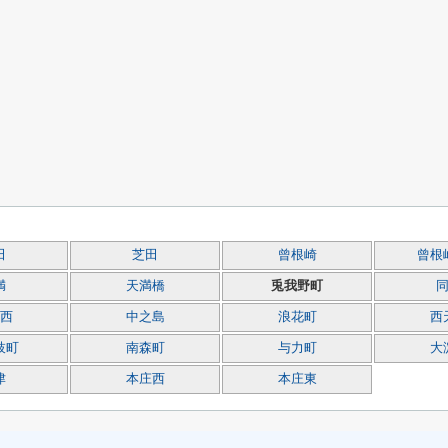
田
芝田
曾根崎
曾根
満
天満橋
兎我野町
西
中之島
浪花町
西
枝町
南森町
与力町
大
津
本庄西
本庄東