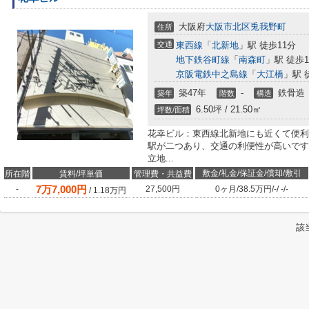
大阪府
大阪市北区
兎我野町
住所
交通
東西線
「
北新地
」駅 徒歩11分
地下鉄谷町線
「
南森町
」駅 徒歩1
京阪電鉄中之島線
「
大江橋
」駅 
築47年
-
鉄骨造
築年
階数
構造
6.50坪 / 21.50㎡
坪数/面積
花幸ビル：東西線北新地にも近くて便利
駅が二つあり、交通の利便性が高いです
立地...
敷金/礼金/保証金/償却/敷引
所在階
賃料/坪単価
管理費・共益費
7
万
7,000
円
-
27,500円
0ヶ月
/
38.5万円
/
-
/
-
/
-
/
1.18
万円
該