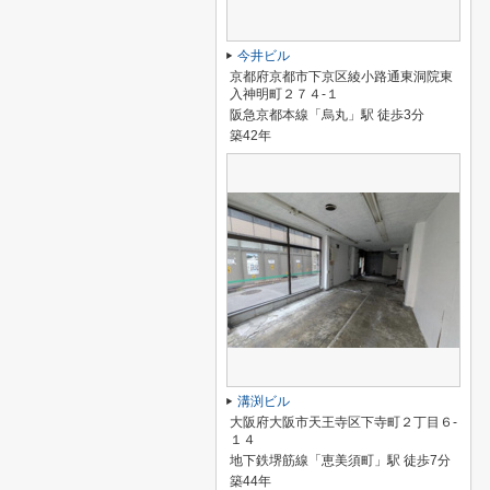
今井ビル
京都府京都市下京区綾小路通東洞院東
入神明町２７４-１
阪急京都本線「烏丸」駅 徒歩3分
築42年
溝渕ビル
大阪府大阪市天王寺区下寺町２丁目６-
１４
地下鉄堺筋線「恵美須町」駅 徒歩7分
築44年