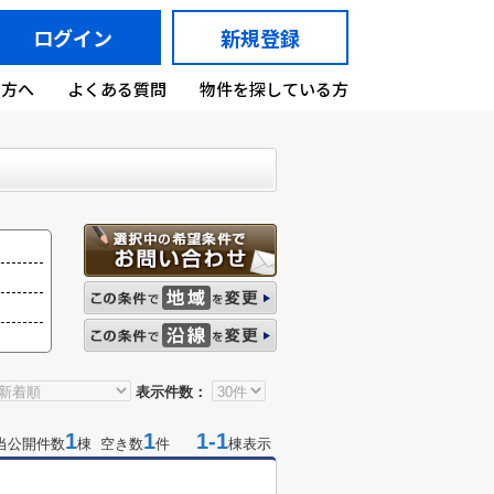
ログイン
新規登録
の方へ
よくある質問
物件を探している方
表示件数：
1
1
1-1
当公開件数
棟 空き数
件
棟表示