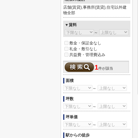
店舗(賃貸),事務所(賃貸),住宅以外建
物全部
▼賃料
～
敷金・保証金なし
礼金・敷引なし
共益費・管理費込み
1
件が該当
面積
～
坪数
～
坪単価
～
駅からの徒歩