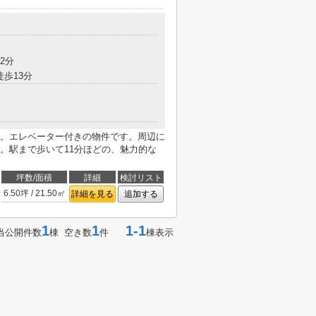
2分
徒歩13分
。エレベーター付きの物件です。周辺に
。駅まで歩いて11分ほどの、魅力的な
坪数/面積
詳細
検討リスト
6.50坪 / 21.50㎡
詳細を見る
追加する
1
1
1-1
当公開件数
棟 空き数
件
棟表示