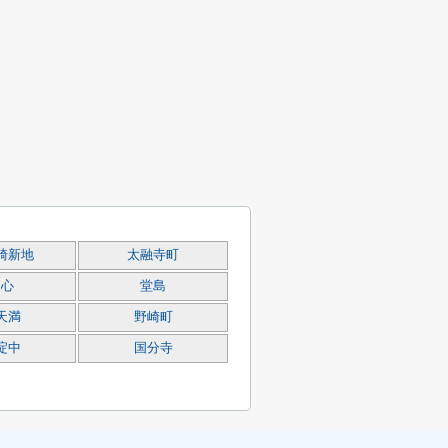
崎新地
太融寺町
同心
堂島
天満
野崎町
淀中
国分寺