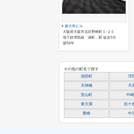
新大和ビル
大阪府大阪市北区野崎町１-２５
地下鉄堺筋線「扇町」駅 徒歩5分
築56年
その他の町名で探す
池田町
浮
天神橋
天
堂山町
中崎
東天満
松ケ
豊崎
中