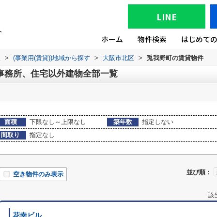
LINE
ホーム
物件検索
はじめて
版
>
(事業用(賃貸))地域から探す
>
大阪市北区
>
兎我野町の賃貸物件
事務所、住宅以外建物全部一覧
面積
下限なし～上限なし
築年数
指定しない
間取り
指定なし
並び順：
空き物件のみ表示
該
花幸ビル