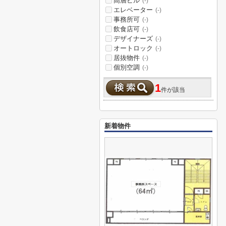
高層ビル
(-)
エレベーター
(-)
事務所可
(-)
飲食店可
(-)
デザイナーズ
(-)
オートロック
(-)
居抜物件
(-)
個別空調
(-)
1
件が該当
新着物件