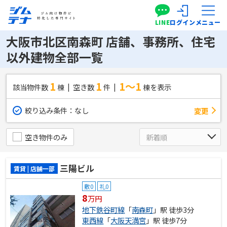
LINE
ログイン
メニュー
大阪市北区南森町 店舗、事務所、住宅
以外建物全部一覧
1
1
1～1
該当物件数
棟
空き数
件
棟を表示
絞り込み条件：
なし
変更
空き物件のみ
三陽ビル
賃貸 | 店舗一部
敷0
礼0
8
万円
地下鉄谷町線
「
南森町
」駅 徒歩3分
東西線
「
大阪天満宮
」駅 徒歩7分