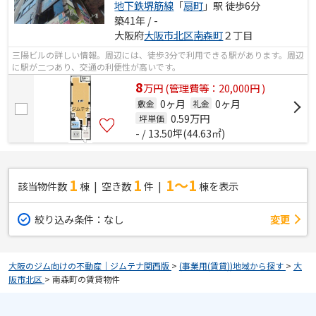
地下鉄堺筋線
「
扇町
」駅 徒歩6分
築41年 / -
大阪府
大阪市北区
南森町
２丁目
三陽ビルの詳しい情報。周辺には、徒歩3分で利用できる駅があります。周辺
に駅が二つあり、交通の利便性が高いです。
8
万
円
(管理費等：20,000円 )
0ヶ月
0ヶ月
敷金
礼金
0.59
万円
坪単価
- / 13.50坪(44.63㎡)
1
1
1～1
該当物件数
棟
空き数
件
棟を表示
絞り込み条件：
なし
変更
大阪のジム向けの不動産｜ジムテナ関西版
>
(事業用(賃貸))地域から探す
>
大
阪市北区
>
南森町の賃貸物件