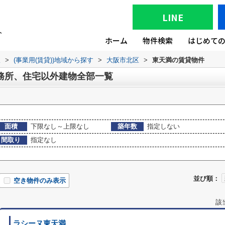
LINE
ホーム
物件検索
はじめて
版
>
(事業用(賃貸))地域から探す
>
大阪市北区
>
東天満の賃貸物件
務所、住宅以外建物全部一覧
面積
下限なし～上限なし
築年数
指定しない
間取り
指定なし
並び順：
空き物件のみ表示
該
ラシーヌ東天満