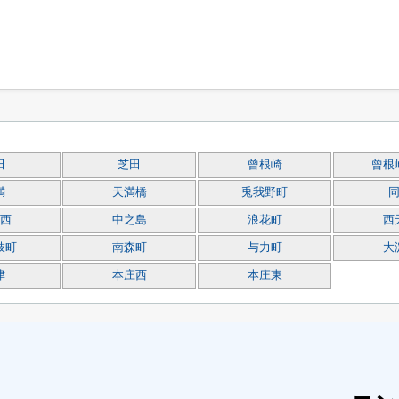
田
芝田
曾根崎
曾根
満
天満橋
兎我野町
西
中之島
浪花町
西
枝町
南森町
与力町
大
津
本庄西
本庄東