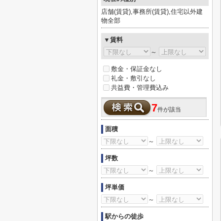
店舗(賃貸),事務所(賃貸),住宅以外建
物全部
▼賃料
～
敷金・保証金なし
礼金・敷引なし
共益費・管理費込み
7
件が該当
面積
～
坪数
～
坪単価
～
駅からの徒歩