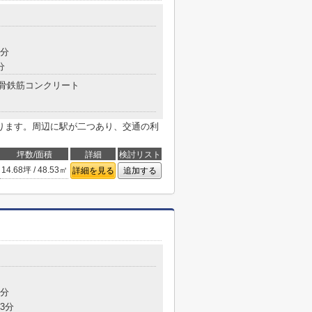
5分
分
骨鉄筋コンクリート
ります。周辺に駅が二つあり、交通の利
坪数/面積
詳細
検討リスト
14.68坪 / 48.53㎡
詳細を見る
追加する
8分
3分