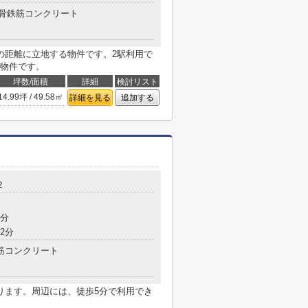
骨鉄筋コンクリート
の距離に立地する物件です。2駅利用で
物件です。
坪数/面積
詳細
検討リスト
14.99坪 / 49.58㎡
詳細を見る
追加する
２
7分
2分
筋コンクリート
ります。周辺には、徒歩5分で利用でき