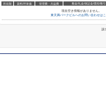
敷金/礼金/保証金/償却/敷引
所在階
賃料/坪単価
管理費・共益費
現在空き情報がありません。
東天満パークビルへのお問い合わせはこ
該