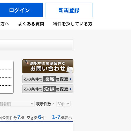
ログイン
新規登録
の方へ
よくある質問
物件を探している方
表示件数：
7
6
1-7
当公開件数
棟 空き数
件
棟表示