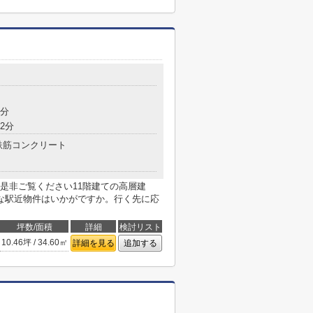
7分
2分
鉄筋コンクリート
是非ご覧ください11階建ての高層建
な駅近物件はいかがですか。行く先に応
坪数/面積
詳細
検討リスト
10.46坪 / 34.60㎡
詳細を見る
追加する