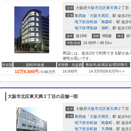
大阪府
大阪市北区
東天満
２丁目
住所
交通
東西線
「
大阪天満宮
」駅 徒歩2分
地下鉄谷町線
「
南森町
」駅 徒歩
地下鉄堺筋線
「
扇町
」駅 徒歩13
築19年
8階建
鉄
築年
階数
構造
14.68坪 / 48.53㎡
坪数/面積
周辺には、徒歩2分で利用できる駅があ
便性が高いです。
敷金/礼金/保証金/償却/敷引
所在階
賃料/坪単価
管理費・共益費
12
万
6,500
円
-
16,500円
14.3万円
/
28.6万円
/
-
/
-
/
-
/
0.86
万円
大阪市北区東天満２丁目の店舗一部
大阪府
大阪市北区
東天満
２丁目
住所
交通
東西線
「
大阪天満宮
」駅 徒歩5分
地下鉄谷町線
「
南森町
」駅 徒歩
地下鉄谷町線
「
天満橋
」駅 徒歩1