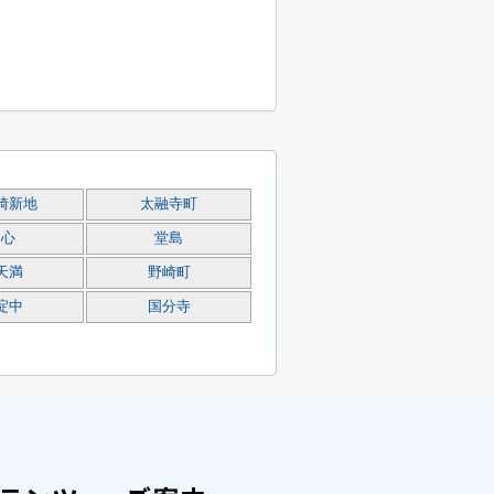
崎新地
太融寺町
同心
堂島
天満
野崎町
淀中
国分寺