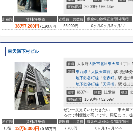
20.09坪 / 66.44㎡
坪数/面積
敷金/礼金/保証金/償却/敷引
所在階
賃料/坪単価
管理費・共益費
38
万
7,200
円
-
55,000円
0ヶ月
/
0ヶ月
/
5ヶ月
/
-
/
-
/
1.93
万円
東天満下村ビル
大阪府
大阪市北区
東天満
１丁目
住所
交通
東西線
「
大阪天満宮
」駅 徒歩5分
地下鉄谷町線
「
南森町
」駅 徒歩
地下鉄谷町線
「
天満橋
」駅 徒歩1
築37年
11階建
築年
階数
構造
15.90坪 / 52.59㎡
坪数/面積
ぜひ一度見ていただきたい、「東天満下
るので利便性が高いです。周辺には、徒
敷金/礼金/保証金/償却/敷引
所在階
賃料/坪単価
管理費・共益費
13
万
5,300
円
10階
7,700円
0ヶ月
/
1ヶ月
/
-
/
-
/
-
/
0.85
万円