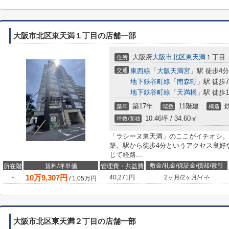
大阪市北区東天満１丁目の店舗一部
大阪府
大阪市北区
東天満
１丁目
住所
交通
東西線
「
大阪天満宮
」駅 徒歩4分
地下鉄谷町線
「
南森町
」駅 徒歩
地下鉄谷町線
「
天満橋
」駅 徒歩1
築17年
11階建
築年
階数
構造
10.46坪 / 34.60㎡
坪数/面積
「ラシーヌ東天満」のここがイチオシ。
築。駅から徒歩4分というアクセス良好
じて経路...
敷金/礼金/保証金/償却/敷引
所在階
賃料/坪単価
管理費・共益費
10
万
9,307
円
-
40,271円
2ヶ月
/
2ヶ月
/
-
/
-
/
-
/
1.05
万円
大阪市北区東天満２丁目の店舗一部