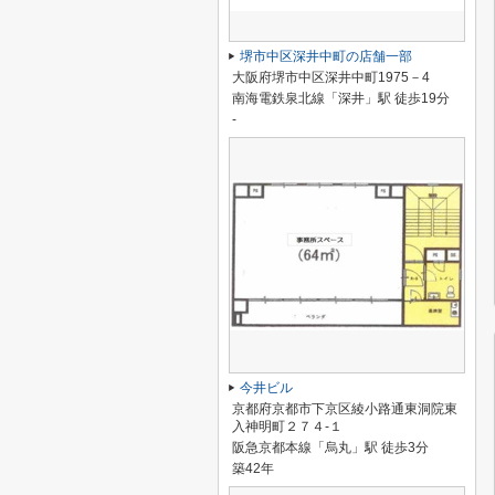
堺市中区深井中町の店舗一部
大阪府堺市中区深井中町1975－4
南海電鉄泉北線「深井」駅 徒歩19分
-
今井ビル
京都府京都市下京区綾小路通東洞院東
入神明町２７４-１
阪急京都本線「烏丸」駅 徒歩3分
築42年