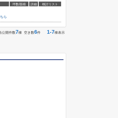
坪数/面積
詳細
検討リスト
ちら
7
6
1-7
当公開件数
棟 空き数
件
棟表示