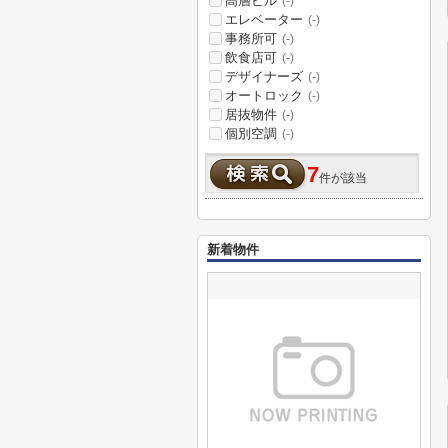
高層ビル
(-)
エレベーター
(-)
事務所可
(-)
飲食店可
(-)
デザイナーズ
(-)
オートロック
(-)
居抜物件
(-)
個別空調
(-)
7
件が該当
新着物件