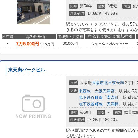
築50年
8階建
鉄
築年
階数
構造
14.99坪 / 49.58㎡
坪数/面積
駅まで歩いてアクセスできる、徒歩5分
きるので電車をよく使う方におすすめな
敷金/礼金/保証金/償却/敷引
所在階
賃料/坪単価
管理費・共益費
7
万
5,000
円
-
30,000円
3ヶ月
/
1ヶ月
/
0ヶ月
/
-
/
-
/
0.5
万円
東天満パークビル
大阪府
大阪市北区
東天満
２丁目
住所
交通
東西線
「
大阪天満宮
」駅 徒歩5分
地下鉄谷町線
「
南森町
」駅 徒歩
地下鉄谷町線
「
天満橋
」駅 徒歩1
築50年
-
鉄骨鉄
築年
階数
構造
24.26坪 / 80.20㎡
坪数/面積
駅が周辺に2つあるので行動範囲が広が
る駅があります。