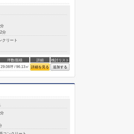
7分
2分
ンクリート
坪数/面積
詳細
検討リスト
29.08坪 / 96.13㎡
詳細を見る
追加する
１
8分
分
筋コンクリート