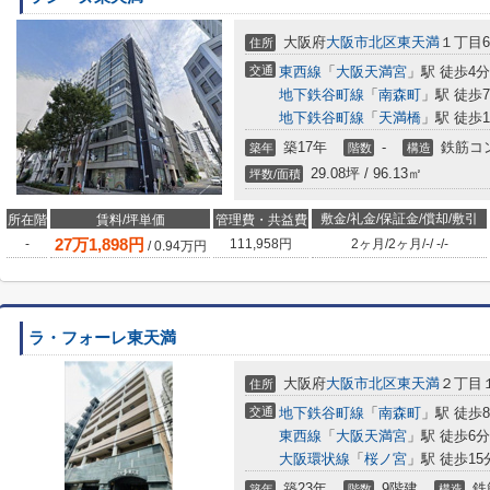
大阪府
大阪市北区
東天満
１丁目6
住所
交通
東西線
「
大阪天満宮
」駅 徒歩4分
地下鉄谷町線
「
南森町
」駅 徒歩
地下鉄谷町線
「
天満橋
」駅 徒歩1
築17年
-
鉄筋コ
築年
階数
構造
29.08坪 / 96.13㎡
坪数/面積
敷金/礼金/保証金/償却/敷引
所在階
賃料/坪単価
管理費・共益費
27
万
1,898
円
-
111,958円
2ヶ月
/
2ヶ月
/
-
/
-
/
-
/
0.94
万円
ラ・フォーレ東天満
大阪府
大阪市北区
東天満
２丁目
住所
交通
地下鉄谷町線
「
南森町
」駅 徒歩
東西線
「
大阪天満宮
」駅 徒歩6分
大阪環状線
「
桜ノ宮
」駅 徒歩15
築23年
9階建
鉄
築年
階数
構造