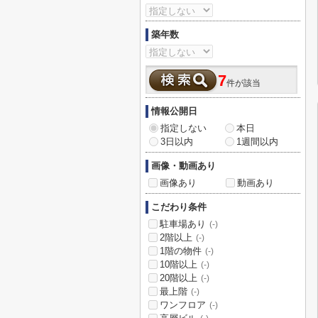
築年数
7
件が該当
情報公開日
指定しない
本日
3日以内
1週間以内
画像・動画あり
画像あり
動画あり
こだわり条件
駐車場あり
(-)
2階以上
(-)
1階の物件
(-)
10階以上
(-)
20階以上
(-)
最上階
(-)
ワンフロア
(-)