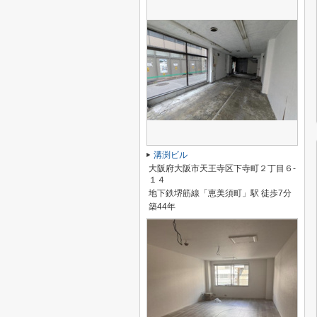
溝渕ビル
大阪府大阪市天王寺区下寺町２丁目６-
１４
地下鉄堺筋線「恵美須町」駅 徒歩7分
築44年