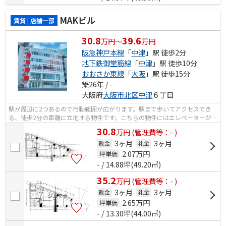
MAKビル
賃貸 | 店舗一部
30.8
39.6
万円～
万円
阪急神戸本線
「
中津
」駅 徒歩2分
地下鉄御堂筋線
「
中津
」駅 徒歩10分
おおさか東線
「
大阪
」駅 徒歩15分
築26年 / -
大阪府
大阪市北区
中津
６丁目
駅が周辺に2つあるので行動範囲が広がります。駅まで歩いてアクセスでき
る、徒歩2分の距離に立地する物件です。こちらの物件にはエレベーターがあ
ります。
30.8
万
円
(管理費等：- )
3ヶ月
3ヶ月
敷金
礼金
2.07
万円
坪単価
- / 14.88坪(49.20㎡)
35.2
万
円
(管理費等：- )
3ヶ月
3ヶ月
敷金
礼金
2.65
万円
坪単価
- / 13.30坪(44.00㎡)