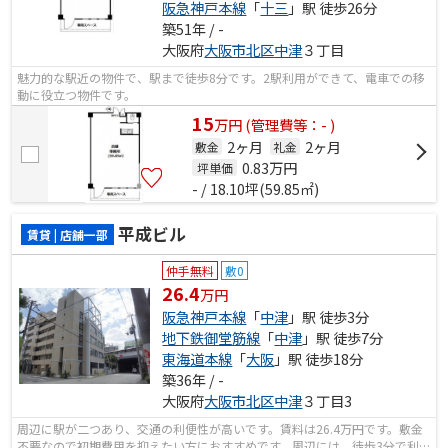
阪急神戸本線
「
十三
」駅 徒歩26分
築51年 / -
大阪府
大阪市北区
中津
３丁目
魅力的な駅近の物件で、駅まで徒歩8分です。2駅利用ができて、電車での移
動に役立つ物件です。
15
万
円
(管理費等：- )
2ヶ月
2ヶ月
敷金
礼金
0.83
万円
坪単価
- / 18.10坪(59.85㎡)
平成ビル
賃貸 | 店舗一部
仲手無料
敷0
26.4
万円
阪急神戸本線
「
中津
」駅 徒歩3分
地下鉄御堂筋線
「
中津
」駅 徒歩7分
東海道本線
「
大阪
」駅 徒歩18分
築36年 / -
大阪府
大阪市北区
中津
３丁目3
周辺に駅が二つあり、交通の利便性が高いです。賃料は26.4万円です。敷金
不要なので初期費用を抑えたい方におすすめです。周辺には、徒歩3分で利用