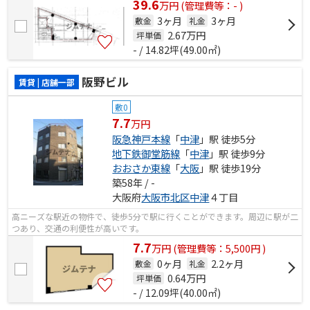
39.6
万
円
(管理費等：- )
3ヶ月
3ヶ月
敷金
礼金
2.67
万円
坪単価
- / 14.82坪(49.00㎡)
阪野ビル
賃貸 | 店舗一部
敷0
7.7
万円
阪急神戸本線
「
中津
」駅 徒歩5分
地下鉄御堂筋線
「
中津
」駅 徒歩9分
おおさか東線
「
大阪
」駅 徒歩19分
築58年 / -
大阪府
大阪市北区
中津
４丁目
高ニーズな駅近の物件で、徒歩5分で駅に行くことができます。周辺に駅が二
つあり、交通の利便性が高いです。
7.7
万
円
(管理費等：5,500円 )
0ヶ月
2.2ヶ月
敷金
礼金
0.64
万円
坪単価
- / 12.09坪(40.00㎡)