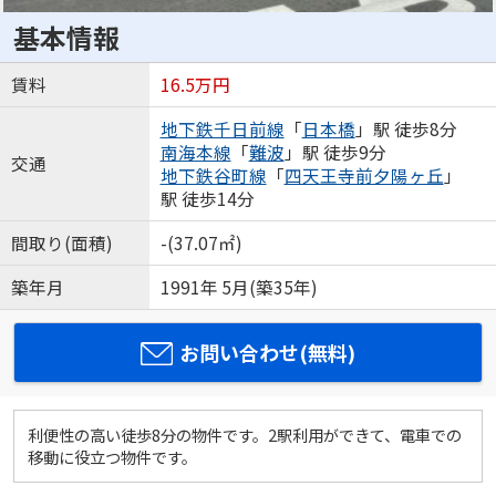
基本情報
賃料
16.5万円
地下鉄千日前線
「
日本橋
」駅 徒歩8分
南海本線
「
難波
」駅 徒歩9分
交通
地下鉄谷町線
「
四天王寺前夕陽ヶ丘
」
駅 徒歩14分
間取り(面積)
-(37.07㎡)
築年月
1991年 5月(築35年)
お問い合わせ(無料)
利便性の高い徒歩8分の物件です。2駅利用ができて、電車での
移動に役立つ物件です。