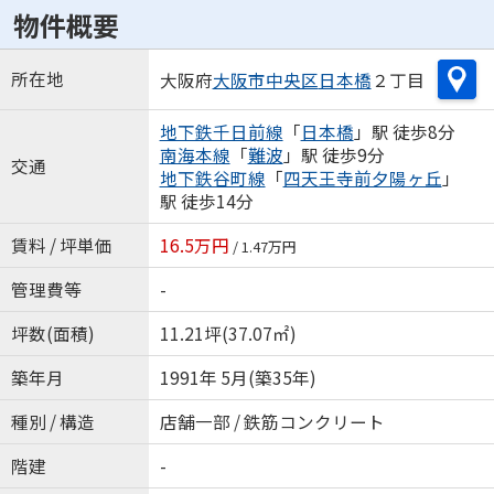
物件概要
所在地
大阪府
大阪市中央区
日本橋
２丁目
地下鉄千日前線
「
日本橋
」駅 徒歩8分
南海本線
「
難波
」駅 徒歩9分
交通
地下鉄谷町線
「
四天王寺前夕陽ヶ丘
」
駅 徒歩14分
賃料 / 坪単価
16.5万円
/ 1.47万円
管理費等
-
坪数(面積)
11.21坪(37.07㎡)
築年月
1991年 5月(築35年)
種別 / 構造
店舗一部 / 鉄筋コンクリート
階建
-