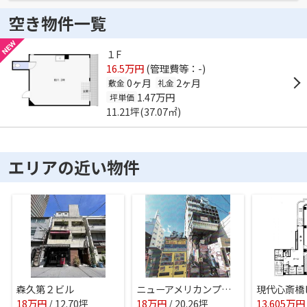
空き物件一覧
１F
16.5万円
(管理費等：-)
0ヶ月
2ヶ月
敷金
礼金
1.47万円
坪単価
11.21坪(37.07㎡)
エリアの近い物件
森久第２ビル
ニューアメリカンプラザ
現代心斎橋
18
万
円
/ 12.70坪
18
万
円
/ 20.26坪
13.605
万
円