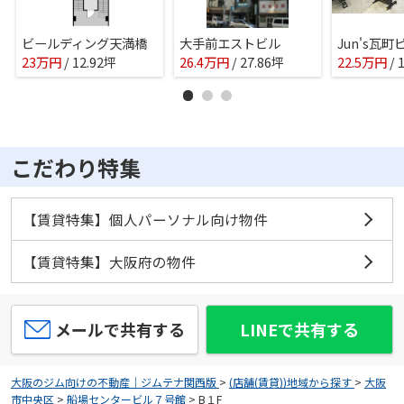
ビールディング天満橋
大手前エストビル
Jun's瓦
23
万
円
/ 12.92坪
26.4
万
円
/ 27.86坪
22.5
万
円
/ 
こだわり特集
【賃貸特集】個人パーソナル向け物件
【賃貸特集】大阪府の物件
メールで共有する
LINEで共有する
大阪のジム向けの不動産｜ジムテナ関西版
>
(店舗(賃貸))地域から探す
>
大阪
市中央区
>
船場センタービル７号館
>
B１F