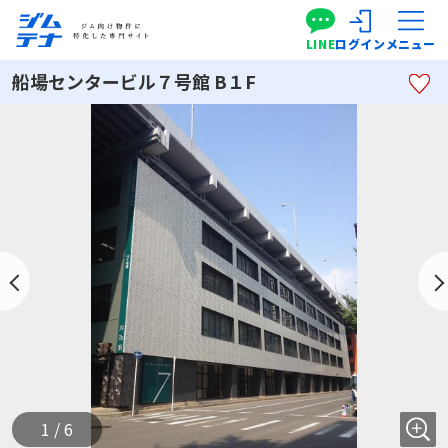
LINE
ログイン
メニュー
船場センタービル７号館 B１F
1 / 6