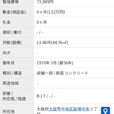
管理費等
73,969円
敷金(保証金)
0ヶ月(132万円)
礼金
0ヶ月
償却 / 敷引
- / -
坪数(面積)
13.48坪(44.56㎡)
向き
-
築年月
1970年 3月 (築56年)
種別 / 構造
店舗一部 / 鉄筋コンクリート
用途地域
-
部屋 /
B１F / - / -
所在階 / 階建
大阪府
大阪市中央区
船場中央
３丁
所在地