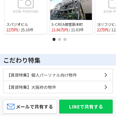
スパジオビル
S-CREA御堂筋本町
ヨリフジビ
22
万
円
/ 25.10坪
21.06
万
円
/ 21.03坪
22
万
円
/ 1
こだわり特集
【賃貸特集】個人パーソナル向け物件
【賃貸特集】大阪府の物件
メールで共有する
LINEで共有する