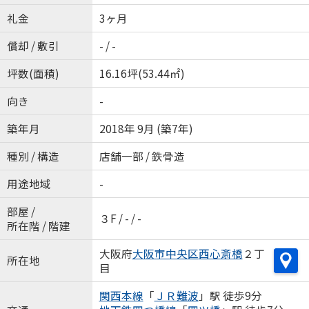
礼金
3ヶ月
償却 / 敷引
- / -
坪数(面積)
16.16坪(53.44㎡)
向き
-
築年月
2018年 9月 (築7年)
種別 / 構造
店舗一部 / 鉄骨造
用途地域
-
部屋 /
３F / - / -
所在階 / 階建
大阪府
大阪市中央区
西心斎橋
２丁
所在地
目
関西本線
「
ＪＲ難波
」駅 徒歩9分