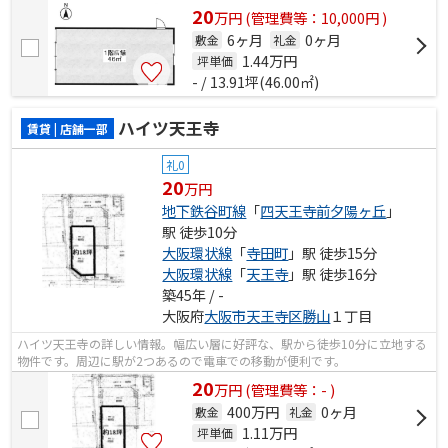
す。
20
万
円
(管理費等：10,000円 )
6ヶ月
0ヶ月
敷金
礼金
1.44
万円
坪単価
- / 13.91坪(46.00㎡)
ハイツ天王寺
賃貸 | 店舗一部
礼0
20
万円
地下鉄谷町線
「
四天王寺前夕陽ヶ丘
」
駅 徒歩10分
大阪環状線
「
寺田町
」駅 徒歩15分
大阪環状線
「
天王寺
」駅 徒歩16分
築45年 / -
大阪府
大阪市天王寺区
勝山
１丁目
ハイツ天王寺の詳しい情報。幅広い層に好評な、駅から徒歩10分に立地する
物件です。周辺に駅が2つあるので電車での移動が便利です。
20
万
円
(管理費等：- )
400万円
0ヶ月
敷金
礼金
1.11
万円
坪単価