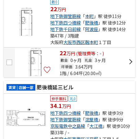
敷0
22
万円
地下鉄御堂筋線
「
本町
」駅 徒歩11分
地下鉄四つ橋線
「
肥後橋
」駅 徒歩12分
地下鉄千日前線
「
阿波座
」駅 徒歩14分
築47年 / 3階建
大阪府
大阪市西区
靱本町
１丁目
22
万
円
(管理費等：- )
0ヶ月
3ヶ月
敷金
礼金
3.64
万円
坪単価
1階 / 6.04坪(20.00㎡)
肥後橋延三ビル
賃貸 | 店舗一部
仲手無料
礼0
34.1
万円
地下鉄四つ橋線
「
肥後橋
」駅 徒歩3分
地下鉄御堂筋線
「
淀屋橋
」駅 徒歩9分
京阪電鉄中之島線
「
大江橋
」駅 徒歩10分
築33年 / -
大阪府
大阪市西区
江戸堀
１丁目１５