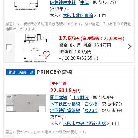
阪急神戸本線
「
中津
」駅 徒歩12分
築33年 / -
大阪府
大阪市北区
豊崎
２丁目
周辺には、徒歩5分で利用できる駅があります。駅が周辺に2つあるので行動
範囲が広がります。
17.6
万
円
(管理費等：22,000円 )
0ヶ月
26.4万円
敷金
礼金
1.09
万円
坪単価
- / 16.20坪(53.55㎡)
PRINCE心斎橋
賃貸 | 店舗一部
仲手半額
22.6318
万円
関西本線
「
ＪＲ難波
」駅 徒歩9分
地下鉄四つ橋線
「
四ツ橋
」駅 徒歩7分
地下鉄御堂筋線
「
なんば
」駅 徒歩9分
築7年 / -
大阪府
大阪市中央区
西心斎橋
２丁目
周辺に駅が2つあるので電車での移動が便利です。