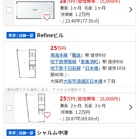
28
万
円
(管理費等：15,000円 )
1ヶ月
1ヶ月
敷金
礼金
1.2
万円
坪単価
- / 23.40坪(77.35㎡)
Refineビル
賃貸 | 店舗一部
25
万円
南海本線
「
難波
」駅 徒歩9分
地下鉄堺筋線
「
恵美須町
」駅 徒歩8分
地下鉄千日前線
「
日本橋
」駅 徒歩10分
築40年 / -
大阪府
大阪市浪速区
日本橋
４丁目
2駅利用できる場所にあり、アクセスが便利です。
25
万
円
(管理費等：10,000円 )
2ヶ月
3ヶ月
敷金
礼金
1.2
万円
坪単価
- / 20.87坪(69.00㎡)
シャルム中津
賃貸 | 店舗一部