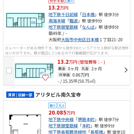
仲手半額
敷0
13.2
万円
地下鉄千日前線
「
日本橋
」駅 徒歩3分
南海本線
「
難波
」駅 徒歩9分
地下鉄御堂筋線
「
なんば
」駅 徒歩8分
築49年 / -
大阪府
大阪市中央区
日本橋
１丁目21-20
エレベーターがある物件です。駅から徒歩3分というアクセス良好な駅近物件
はいかがですか。駅が周辺に2つあるので行動範囲が広がります。
13.2
万
円
(管理費等：- )
0ヶ月
2ヶ月
敷金
礼金
0.86
万円
坪単価
- / 15.35坪(50.75㎡)
アリタビル南久宝寺
賃貸 | 店舗一部
敷0
礼0
20.085
万円
地下鉄中央線
「
堺筋本町
」駅 徒歩7分
地下鉄御堂筋線
「
本町
」駅 徒歩9分
地下鉄長堀鶴見緑地
「
長堀橋
」駅 徒歩10