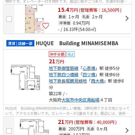
物件です。エレベーター付き物件です。周辺に駅が二つあり、交通の利便性
が高いです。
15.4
万
円
(管理費等：16,500円 )
1ヶ月
2ヶ月
敷金
礼金
0.94
万円
坪単価
- / 16.33坪(54.00㎡)
HUQUE Building MINAMISEMBA
賃貸 | 店舗一部
仲手半額
礼0
21
万円
地下鉄御堂筋線
「
心斎橋
」駅 徒歩5分
地下鉄四つ橋線
「
四ツ橋
」駅 徒歩6分
地下鉄長堀鶴見緑地
「
西大橋
」駅 徒歩8
分
築22年 / -
大阪府
大阪市中央区
南船場
４丁目
HUQUE Building MINAMISEMBAの詳しい情報。2駅利用できる立地となって
いて、アクセスが良いです。エレベーターが2基あります。周辺には、徒歩5
分で利用できる駅があります。
21
万
円
(管理費等：40,000円 )
200万円
0ヶ月
敷金
礼金
1.52
万円
坪単価