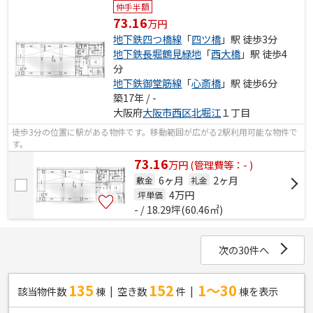
仲手半額
73.16
万円
地下鉄四つ橋線
「
四ツ橋
」駅 徒歩3分
地下鉄長堀鶴見緑地
「
西大橋
」駅 徒歩4
分
地下鉄御堂筋線
「
心斎橋
」駅 徒歩6分
築17年 / -
大阪府
大阪市西区
北堀江
１丁目
徒歩3分の位置に駅がある物件です。移動範囲が広がる2駅利用可能な物件で
す。
73.16
万
円
(管理費等：- )
6ヶ月
2ヶ月
敷金
礼金
4
万円
坪単価
- / 18.29坪(60.46㎡)
次の30件へ
135
152
1～30
該当物件数
棟
空き数
件
棟を表示