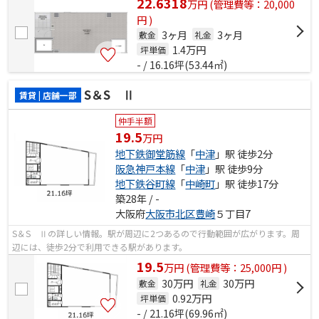
22.6318
万
円
(管理費等：20,000
円 )
3ヶ月
3ヶ月
敷金
礼金
1.4
万円
坪単価
- / 16.16坪(53.44㎡)
S＆S Ⅱ
賃貸 | 店舗一部
仲手半額
19.5
万円
地下鉄御堂筋線
「
中津
」駅 徒歩2分
阪急神戸本線
「
中津
」駅 徒歩9分
地下鉄谷町線
「
中崎町
」駅 徒歩17分
築28年 / -
大阪府
大阪市北区
豊崎
５丁目7
S＆S Ⅱの詳しい情報。駅が周辺に2つあるので行動範囲が広がります。周
辺には、徒歩2分で利用できる駅があります。
19.5
万
円
(管理費等：25,000円 )
30万円
30万円
敷金
礼金
0.92
万円
坪単価
- / 21.16坪(69.96㎡)