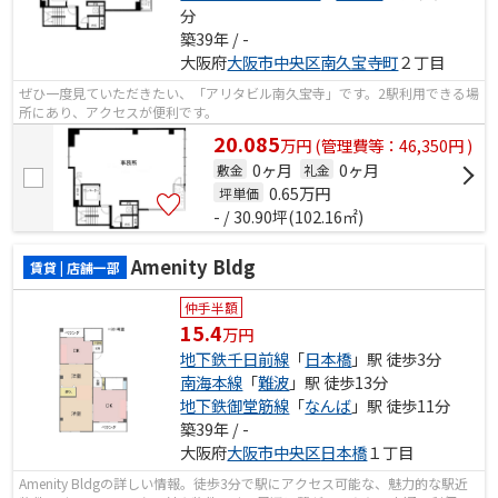
分
築39年 / -
大阪府
大阪市中央区
南久宝寺町
２丁目
ぜひ一度見ていただきたい、「アリタビル南久宝寺」です。2駅利用できる場
所にあり、アクセスが便利です。
20.085
万
円
(管理費等：46,350円 )
0ヶ月
0ヶ月
敷金
礼金
0.65
万円
坪単価
- / 30.90坪(102.16㎡)
Amenity Bldg
賃貸 | 店舗一部
仲手半額
15.4
万円
地下鉄千日前線
「
日本橋
」駅 徒歩3分
南海本線
「
難波
」駅 徒歩13分
地下鉄御堂筋線
「
なんば
」駅 徒歩11分
築39年 / -
大阪府
大阪市中央区
日本橋
１丁目
Amenity Bldgの詳しい情報。徒歩3分で駅にアクセス可能な、魅力的な駅近