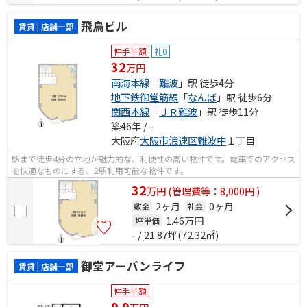
飛鳥ビル
賃貸 | 店舗一部
仲手半額
礼0
32
万円
南海本線
「
難波
」駅 徒歩4分
地下鉄御堂筋線
「
なんば
」駅 徒歩6分
関西本線
「
ＪＲ難波
」駅 徒歩11分
築46年 / -
大阪府
大阪市浪速区
難波中
１丁目
駅まで徒歩4分の立地が魅力的な、利便性の高い物件です。電車でのアクセス
を快適なものにする、2駅利用可能な物件です。
32
万
円
(管理費等：8,000円 )
2ヶ月
0ヶ月
敷金
礼金
1.46
万円
坪単価
- / 21.87坪(72.32㎡)
御堂アーバンライフ
賃貸 | 店舗一部
仲手半額
9.9