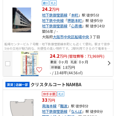
敷0
礼0
24.2
万円
地下鉄御堂筋線
「
本町
」駅 徒歩5分
地下鉄中央線
「
堺筋本町
」駅 徒歩5分
地下鉄御堂筋線
「
心斎橋
」駅 徒歩14分
築56年 / -
大阪府
大阪市中央区
船場中央
３丁目
船場センタービル７号館：地下鉄御堂筋線本町にも近くて便利。駅まで徒歩
5分の立地が魅力的な、利便性の高い物件です。2駅利用できるので電車をよ
く使う方におすすめな物件です。
24.2
万
円
(管理費等：73,969円 )
0ヶ月
0ヶ月
敷金
礼金
1.8
万円
坪単価
- / 13.48坪(44.56㎡)
クリスタルコートNAMBA
賃貸 | 店舗一部
仲手半額
礼0
33
万円
南海本線
「
難波
」駅 徒歩8分
地下鉄御堂筋線
「
なんば
」駅 徒歩8分