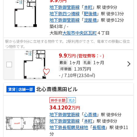
万円
地下鉄御堂筋線
「
本町
」駅 徒歩9分
地下鉄四つ橋線
「
肥後橋
」駅 徒歩13分
地下鉄御堂筋線
「
淀屋橋
」駅 徒歩12分
築43年 / -
大阪府
大阪市中央区
瓦町
４丁目
駅から徒歩9分に立地する物件です。2駅利用ができて、電車での移動に役立
つ物件です。
9.9
万
円
(管理費等：- )
1ヶ月
1ヶ月
敷金
礼金
1.39
万円
坪単価
- / 7.10坪(23.50㎡)
北心斎橋黒田ビル
賃貸 | 店舗一部
仲手半額
礼0
34.1202
万円
地下鉄御堂筋線
「
心斎橋
」駅 徒歩6分
地下鉄御堂筋線
「
本町
」駅 徒歩8分
地下鉄長堀鶴見緑地
「
長堀橋
」駅 徒歩11
分