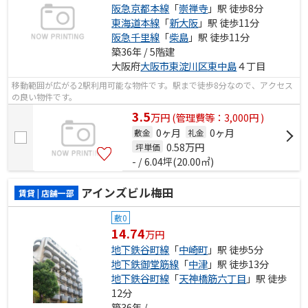
阪急京都本線
「
崇禅寺
」駅 徒歩8分
東海道本線
「
新大阪
」駅 徒歩11分
阪急千里線
「
柴島
」駅 徒歩11分
築36年 / 5階建
大阪府
大阪市東淀川区
東中島
４丁目
移動範囲が広がる2駅利用可能な物件です。駅まで徒歩8分なので、アクセス
の良い物件です。
3.5
万
円
(管理費等：3,000円 )
0ヶ月
0ヶ月
敷金
礼金
0.58
万円
坪単価
- / 6.04坪(20.00㎡)
アインズビル梅田
賃貸 | 店舗一部
敷0
14.74
万円
地下鉄谷町線
「
中崎町
」駅 徒歩5分
地下鉄御堂筋線
「
中津
」駅 徒歩13分
地下鉄谷町線
「
天神橋筋六丁目
」駅 徒歩
12分
築36年 / -