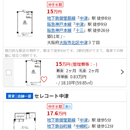
仲手半額
15
万円
地下鉄御堂筋線
「
中津
」駅 徒歩8分
阪急神戸本線
「
中津
」駅 徒歩9分
阪急神戸本線
「
十三
」駅 徒歩26分
築51年 / -
大阪府
大阪市北区
中津
３丁目
魅力的な駅近の物件で、駅まで徒歩8分です。2駅利用ができて、電車での移
動に役立つ物件です。
15
万
円
(管理費等：- )
2ヶ月
2ヶ月
敷金
礼金
0.83
万円
坪単価
- / 18.10坪(59.85㎡)
セレコート中津
賃貸 | 店舗一部
仲手半額
敷0
17.6
万円
地下鉄御堂筋線
「
中津
」駅 徒歩5分
地下鉄谷町線
「
中崎町
」駅 徒歩12分