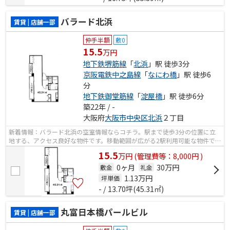
バラード北浜
賃貸 | 店舗一部
仲手半額
敷0
15.5
万円
地下鉄堺筋線
「
北浜
」駅 徒歩3分
京阪電鉄中之島線
「
なにわ橋
」駅 徒歩6
分
地下鉄御堂筋線
「
淀屋橋
」駅 徒歩6分
築22年 / -
大阪府
大阪市中央区
北浜
２丁目
新着情報：バラード北浜の空室情報ならコチラ。駅まで徒歩3分の位置に立
地する、アクセス良好な物件です。移動範囲が広がる2駅利用可能な物件で
す。
15.5
万
円
(管理費等：8,000円 )
0ヶ月
30万円
敷金
礼金
1.13
万円
坪単価
- / 13.70坪(45.31㎡)
丸富日本橋パールビル
賃貸 | 店舗一部