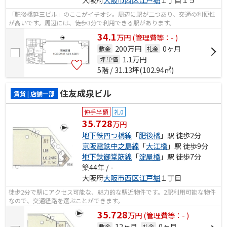
「肥後橋延三ビル」のここがイチオシ。周辺に駅が二つあり、交通の利便性
が高いです。周辺には、徒歩3分で利用できる駅があります。
34.1
万
円
(管理費等：- )
200万円
0ヶ月
敷金
礼金
1.1
万円
坪単価
5階 / 31.13坪(102.94㎡)
住友成泉ビル
賃貸 | 店舗一部
仲手半額
礼0
35.728
万円
地下鉄四つ橋線
「
肥後橋
」駅 徒歩2分
京阪電鉄中之島線
「
大江橋
」駅 徒歩9分
地下鉄御堂筋線
「
淀屋橋
」駅 徒歩7分
築44年 / -
大阪府
大阪市西区
江戸堀
１丁目
徒歩2分で駅にアクセス可能な、魅力的な駅近物件です。2駅利用可能な物件
なので、交通経路を選ぶことができます。
35.728
万
円
(管理費等：- )
12ヶ月
0ヶ月
敷金
礼金