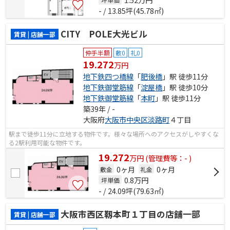
- / 13.85坪(45.78㎡)
CITY POLE大光ビル
賃貸 | 店舗一部
仲手半額
敷0
礼0
19.272
万円
地下鉄四つ橋線
「
肥後橋
」駅 徒歩11分
地下鉄御堂筋線
「
淀屋橋
」駅 徒歩10分
地下鉄御堂筋線
「
本町
」駅 徒歩11分
築39年 / -
大阪府
大阪市中央区
淡路町
４丁目
駅まで徒歩11分に立地する物件です。様々な場所へのアクセスがしやすくな
る2駅利用可能な物件です。
19.272
万
円
(管理費等：- )
0ヶ月
0ヶ月
敷金
礼金
0.8
万円
坪単価
- / 24.09坪(79.63㎡)
大阪市西区靱本町１丁目の店舗一部
賃貸 | 店舗一部