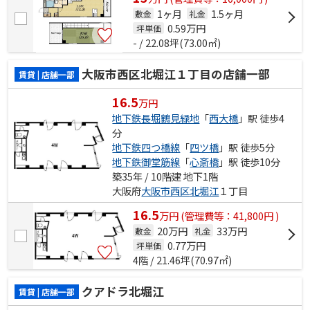
1ヶ月
1.5ヶ月
敷金
礼金
0.59
万円
坪単価
- / 22.08坪(73.00㎡)
大阪市西区北堀江１丁目の店舗一部
賃貸 | 店舗一部
16.5
万円
地下鉄長堀鶴見緑地
「
西大橋
」駅 徒歩4
分
地下鉄四つ橋線
「
四ツ橋
」駅 徒歩5分
地下鉄御堂筋線
「
心斎橋
」駅 徒歩10分
築35年 / 10階建 地下1階
大阪府
大阪市西区
北堀江
１丁目
16.5
万
円
(管理費等：41,800円 )
20万円
33万円
敷金
礼金
0.77
万円
坪単価
4階 / 21.46坪(70.97㎡)
クアドラ北堀江
賃貸 | 店舗一部