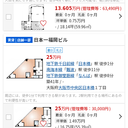
件です。エレベーターが2基あります。
13.605
万
円
(管理費等：63,490円 )
0ヶ月
0ヶ月
敷金
礼金
0.75
万円
坪単価
- / 18.14坪(59.96㎡)
日本一福岡ビル
賃貸 | 店舗一部
敷0
礼0
25
万円
地下鉄千日前線
「
日本橋
」駅 徒歩1分
南海本線
「
難波
」駅 徒歩11分
地下鉄御堂筋線
「
なんば
」駅 徒歩8分
築41年 / -
大阪府
大阪市中央区
日本橋
１丁目
周辺には、徒歩1分で利用できる駅があります。2駅利用できる場所にあるの
で利便性が高いです。
25
万
円
(管理費等：30,000円 )
0ヶ月
0ヶ月
敷金
礼金
1.49
万円
坪単価
- / 16.75坪(55.39㎡)