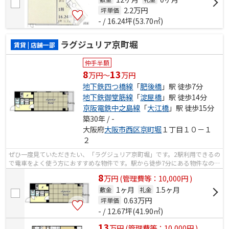
2.2
万円
坪単価
- / 16.24坪(53.70㎡)
ラグジュリア京町堀
賃貸 | 店舗一部
仲手半額
8
13
万円～
万円
地下鉄四つ橋線
「
肥後橋
」駅 徒歩7分
地下鉄御堂筋線
「
淀屋橋
」駅 徒歩14分
京阪電鉄中之島線
「
大江橋
」駅 徒歩15分
築30年 / -
大阪府
大阪市西区
京町堀
１丁目１０－１
２
ぜひ一度見ていただきたい、「ラグジュリア京町堀」です。2駅利用できるの
で電車をよく使う方におすすめな物件です。駅から徒歩7分にある物件なの
で、電車利用が多い方にオススメです。
8
万
円
(管理費等：10,000円 )
1ヶ月
1.5ヶ月
敷金
礼金
0.63
万円
坪単価
- / 12.67坪(41.90㎡)
13
万
円
(管理費等：10,000円 )