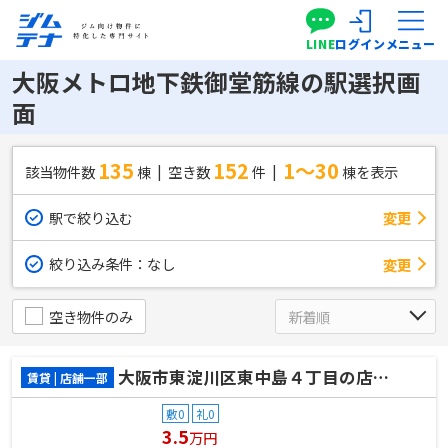
LINE
ログイン
メニュー
大阪メトロ地下鉄御堂筋線の駅選択画
面
135
152
1～30
該当物件数
棟
空き数
件
棟を表示
駅で絞り込む
変更
絞り込み条件：
なし
変更
空き物件のみ
大阪市東淀川区東中島４丁目の店舗一部
賃貸 | 店舗一部
敷0
礼0
3.5
万円