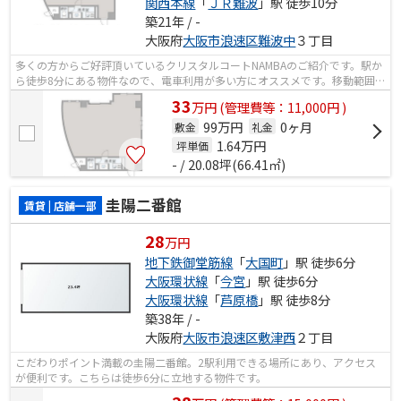
関西本線
「
ＪＲ難波
」駅 徒歩10分
築21年 / -
大阪府
大阪市浪速区
難波中
３丁目
多くの方からご好評頂いているクリスタルコートNAMBAのご紹介です。駅か
ら徒歩8分にある物件なので、電車利用が多い方にオススメです。移動範囲が
広がる2駅利用可能な物件です。
33
万
円
(管理費等：11,000円 )
99万円
0ヶ月
敷金
礼金
1.64
万円
坪単価
- / 20.08坪(66.41㎡)
圭陽二番館
賃貸 | 店舗一部
28
万円
地下鉄御堂筋線
「
大国町
」駅 徒歩6分
大阪環状線
「
今宮
」駅 徒歩6分
大阪環状線
「
芦原橋
」駅 徒歩8分
築38年 / -
大阪府
大阪市浪速区
敷津西
２丁目
こだわりポイント満載の圭陽二番館。2駅利用できる場所にあり、アクセス
が便利です。こちらは徒歩6分に立地する物件です。