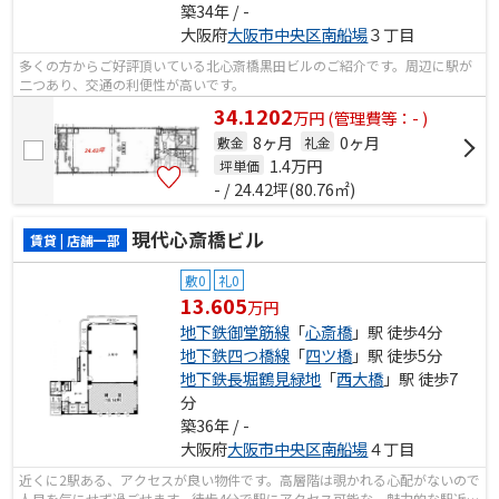
築34年 / -
大阪府
大阪市中央区
南船場
３丁目
多くの方からご好評頂いている北心斎橋黒田ビルのご紹介です。周辺に駅が
二つあり、交通の利便性が高いです。
34.1202
万
円
(管理費等：- )
8ヶ月
0ヶ月
敷金
礼金
1.4
万円
坪単価
- / 24.42坪(80.76㎡)
現代心斎橋ビル
賃貸 | 店舗一部
敷0
礼0
13.605
万円
地下鉄御堂筋線
「
心斎橋
」駅 徒歩4分
地下鉄四つ橋線
「
四ツ橋
」駅 徒歩5分
地下鉄長堀鶴見緑地
「
西大橋
」駅 徒歩7
分
築36年 / -
大阪府
大阪市中央区
南船場
４丁目
近くに2駅ある、アクセスが良い物件です。高層階は覗かれる心配がないので
人目を気にせず過ごせます。徒歩4分で駅にアクセス可能な、魅力的な駅近物