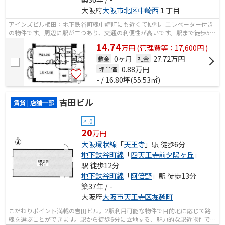
大阪府
大阪市北区
中崎西
１丁目
アインズビル梅田：地下鉄谷町線中崎町にも近くて便利。エレベーター付き
の物件です。周辺に駅が二つあり、交通の利便性が高いです。駅まで徒歩5分
の立地が魅力的な、利便性の高い物件...
14.74
万
円
(管理費等：17,600円 )
0ヶ月
27.72万円
敷金
礼金
0.88
万円
坪単価
- / 16.80坪(55.53㎡)
吉田ビル
賃貸 | 店舗一部
礼0
20
万円
大阪環状線
「
天王寺
」駅 徒歩6分
地下鉄谷町線
「
四天王寺前夕陽ヶ丘
」
駅 徒歩12分
地下鉄谷町線
「
阿倍野
」駅 徒歩13分
築37年 / -
大阪府
大阪市天王寺区
堀越町
こだわりポイント満載の吉田ビル。2駅利用可能な物件で目的地に応じて路
線を選ぶことができます。駅から徒歩6分に立地する、魅力的な駅近物件で