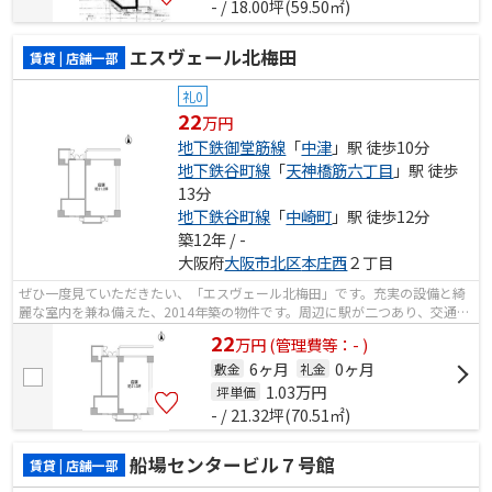
- / 18.00坪(59.50㎡)
エスヴェール北梅田
賃貸 | 店舗一部
礼0
22
万円
地下鉄御堂筋線
「
中津
」駅 徒歩10分
地下鉄谷町線
「
天神橋筋六丁目
」駅 徒歩
13分
地下鉄谷町線
「
中崎町
」駅 徒歩12分
築12年 / -
大阪府
大阪市北区
本庄西
２丁目
ぜひ一度見ていただきたい、「エスヴェール北梅田」です。充実の設備と綺
麗な室内を兼ね備えた、2014年築の物件です。周辺に駅が二つあり、交通の
利便性が高いです。こちらはエレベー...
22
万
円
(管理費等：- )
6ヶ月
0ヶ月
敷金
礼金
1.03
万円
坪単価
- / 21.32坪(70.51㎡)
船場センタービル７号館
賃貸 | 店舗一部