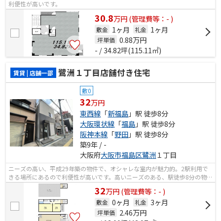
利便性が高いです。
30.8
万
円
(管理費等：- )
1ヶ月
1ヶ月
敷金
礼金
0.88
万円
坪単価
- / 34.82坪(115.11㎡)
鷺洲１丁目店舗付き住宅
賃貸 | 店舗一部
敷0
32
万円
東西線
「
新福島
」駅 徒歩8分
大阪環状線
「
福島
」駅 徒歩8分
阪神本線
「
野田
」駅 徒歩8分
築9年 / -
大阪府
大阪市福島区
鷺洲
１丁目
ニーズの高い、平成29年築の物件で、オシャレな室内が魅力的。2駅利用で
きる場所にあるので利便性が高いです。高いニーズのある、駅徒歩8分の物件
です。
32
万
円
(管理費等：- )
0ヶ月
3ヶ月
敷金
礼金
2.46
万円
坪単価