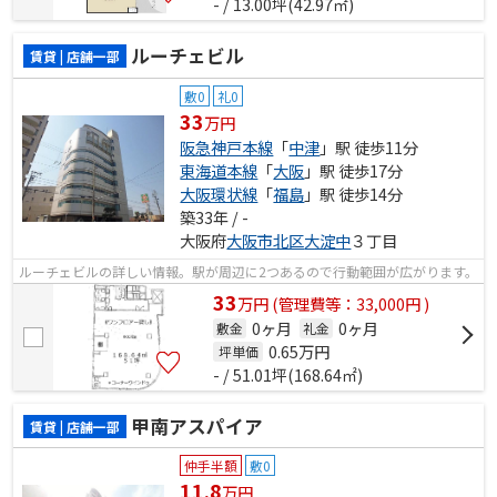
- / 13.00坪(42.97㎡)
ルーチェビル
賃貸 | 店舗一部
敷0
礼0
33
万円
阪急神戸本線
「
中津
」駅 徒歩11分
東海道本線
「
大阪
」駅 徒歩17分
大阪環状線
「
福島
」駅 徒歩14分
築33年 / -
大阪府
大阪市北区
大淀中
３丁目
ルーチェビルの詳しい情報。駅が周辺に2つあるので行動範囲が広がります。
33
万
円
(管理費等：33,000円 )
0ヶ月
0ヶ月
敷金
礼金
0.65
万円
坪単価
- / 51.01坪(168.64㎡)
甲南アスパイア
賃貸 | 店舗一部
仲手半額
敷0
11.8
万円