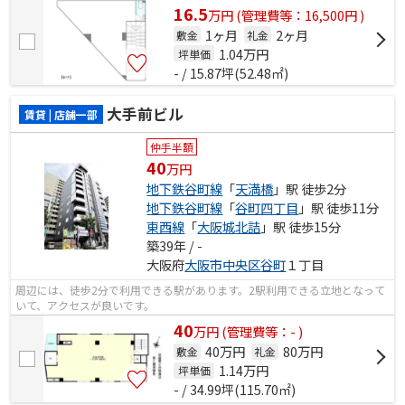
立地する物件です。
16.5
万
円
(管理費等：16,500円 )
1ヶ月
2ヶ月
敷金
礼金
1.04
万円
坪単価
- / 15.87坪(52.48㎡)
大手前ビル
賃貸 | 店舗一部
仲手半額
40
万円
地下鉄谷町線
「
天満橋
」駅 徒歩2分
地下鉄谷町線
「
谷町四丁目
」駅 徒歩11分
東西線
「
大阪城北詰
」駅 徒歩15分
築39年 / -
大阪府
大阪市中央区
谷町
１丁目
周辺には、徒歩2分で利用できる駅があります。2駅利用できる立地となって
いて、アクセスが良いです。
40
万
円
(管理費等：- )
40万円
80万円
敷金
礼金
1.14
万円
坪単価
- / 34.99坪(115.70㎡)