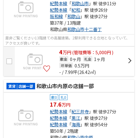
紀勢本線
「
和歌山市
」駅 徒歩11分
紀勢本線
「
紀和
」駅 徒歩26分
阪和線
「
和歌山
」駅 徒歩27分
築37年 / 13階建
和歌山県
和歌山市
十二番丁
是非ご覧ください13階建ての高層建築。2駅利用できる立地となっていて、
アクセスが良いです。
4
万
円
(管理費等：5,000円 )
0ヶ月
1ヶ月
敷金
礼金
0.5
万円
坪単価
- / 7.99坪(26.42㎡)
和歌山市内原の店舗一部
賃貸 | 店舗一部
敷0
礼0
17.6
万円
紀勢本線
「
紀三井寺
」駅 徒歩27分
紀勢本線
「
黒江
」駅 徒歩27分
紀勢本線
「
海南
」駅 徒歩54分
築50年 / 2階建
和歌山県
和歌山市
内原