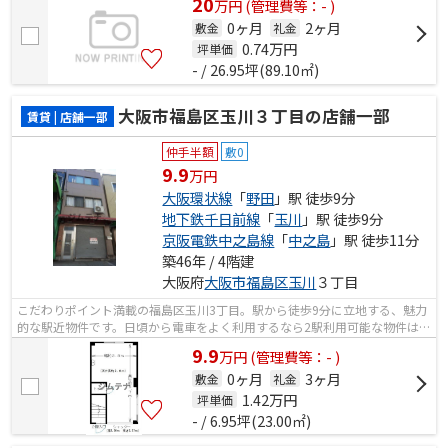
20
万
円
(管理費等：- )
0ヶ月
2ヶ月
敷金
礼金
0.74
万円
坪単価
- / 26.95坪(89.10㎡)
大阪市福島区玉川３丁目の店舗一部
賃貸 | 店舗一部
仲手半額
敷0
9.9
万円
大阪環状線
「
野田
」駅 徒歩9分
地下鉄千日前線
「
玉川
」駅 徒歩9分
京阪電鉄中之島線
「
中之島
」駅 徒歩11分
築46年 / 4階建
大阪府
大阪市福島区
玉川
３丁目
こだわりポイント満載の福島区玉川3丁目。駅から徒歩9分に立地する、魅力
的な駅近物件です。日頃から電車をよく利用するなら2駅利用可能な物件はい
かがでしょうか。
9.9
万
円
(管理費等：- )
0ヶ月
3ヶ月
敷金
礼金
1.42
万円
坪単価
- / 6.95坪(23.00㎡)