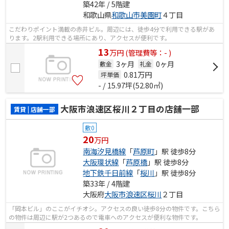
築42年 / 5階建
和歌山県
和歌山市
美園町
４丁目
こだわりポイント満載の赤井ビル。周辺には、徒歩4分で利用できる駅があ
ります。2駅利用できる場所にあり、アクセスが便利です。
13
万
円
(管理費等：- )
3ヶ月
0ヶ月
敷金
礼金
0.81
万円
坪単価
- / 15.97坪(52.80㎡)
大阪市浪速区桜川２丁目の店舗一部
賃貸 | 店舗一部
敷0
20
万円
南海汐見橋線
「
芦原町
」駅 徒歩8分
大阪環状線
「
芦原橋
」駅 徒歩8分
地下鉄千日前線
「
桜川
」駅 徒歩8分
築33年 / 4階建
大阪府
大阪市浪速区
桜川
２丁目
「岡本ビル」のここがイチオシ。アクセスの良い徒歩8分の物件です。こちら
の物件は周辺に駅が2つあるので電車へのアクセスが便利な物件です。