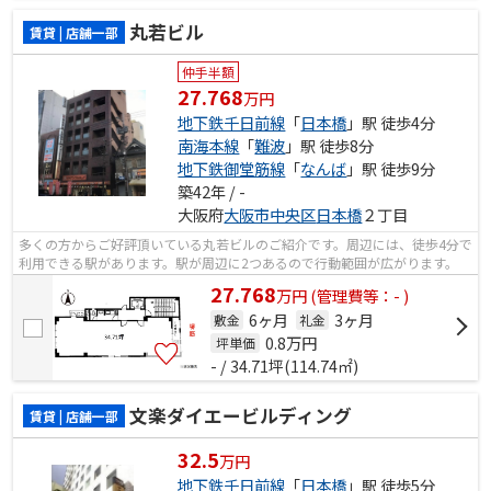
丸若ビル
賃貸 | 店舗一部
仲手半額
27.768
万円
地下鉄千日前線
「
日本橋
」駅 徒歩4分
南海本線
「
難波
」駅 徒歩8分
地下鉄御堂筋線
「
なんば
」駅 徒歩9分
築42年 / -
大阪府
大阪市中央区
日本橋
２丁目
多くの方からご好評頂いている丸若ビルのご紹介です。周辺には、徒歩4分で
利用できる駅があります。駅が周辺に2つあるので行動範囲が広がります。
27.768
万
円
(管理費等：- )
6ヶ月
3ヶ月
敷金
礼金
0.8
万円
坪単価
- / 34.71坪(114.74㎡)
文楽ダイエービルディング
賃貸 | 店舗一部
32.5
万円
地下鉄千日前線
「
日本橋
」駅 徒歩5分