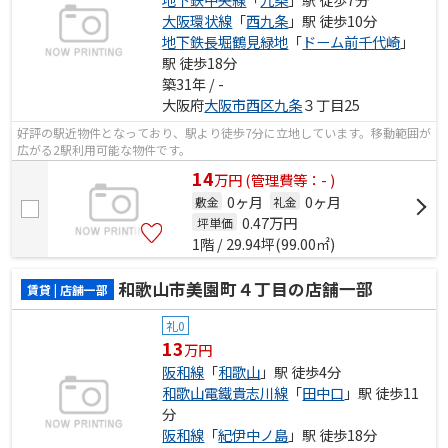
大阪環状線
「
西九条
」駅 徒歩10分
地下鉄長堀鶴見緑地
「
ドーム前千代崎
」
駅 徒歩18分
築31年 / -
大阪府
大阪市西区
九条
３丁目25
好評の駅近物件となっており、駅より徒歩7分に立地しています。移動範囲が
広がる2駅利用可能な物件です。
14
万
円
(管理費等：- )
0ヶ月
0ヶ月
敷金
礼金
0.47
万円
坪単価
1階 / 29.94坪(99.00㎡)
和歌山市美園町４丁目の店舗一部
賃貸 | 店舗一部
礼0
13
万円
阪和線
「
和歌山
」駅 徒歩4分
和歌山電鐵貴志川線
「
田中口
」駅 徒歩11
分
阪和線
「
紀伊中ノ島
」駅 徒歩18分