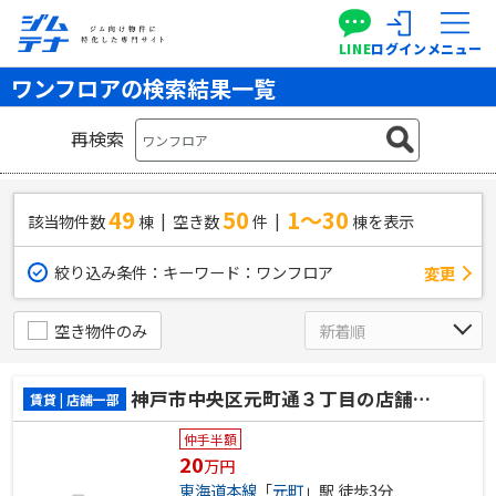
LINE
ログイン
メニュー
ワンフロアの検索結果一覧
再検索
49
50
1～30
該当物件数
棟
空き数
件
棟を表示
絞り込み条件：
キーワード：ワンフロア
変更
空き物件のみ
神戸市中央区元町通３丁目の店舗一部
賃貸 | 店舗一部
仲手半額
20
万円
東海道本線
「
元町
」駅 徒歩3分