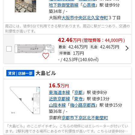
地下鉄御堂筋線
「
心斎橋
」駅 徒歩9分
築34年 / -
大阪府
大阪市中央区
北久宝寺町
３丁目
周辺には、徒歩5分で利用できる駅があります。周辺に駅が二つあり、交通の
利便性が高いです。
42.46
万
円
(管理費等：44,000円 )
42.46万円
42.46万円
敷金
礼金
1
万円
坪単価
- / 42.53坪(140.60㎡)
大島ビル
賃貸 | 店舗一部
16.5
万円
東海道本線
「
京都
」駅 徒歩8分
近鉄京都線
「
東寺
」駅 徒歩13分
山陰本線
「
梅小路京都西
」駅 徒歩15分
築36年 / -
京都府
京都市下京区
北不動堂町
「大島ビル」のここがイチオシ。こちらの物件にはエレベーターが付いてい
ます。2駅利用できる場所にあるので利便性が高いです。こちらは徒歩8分に