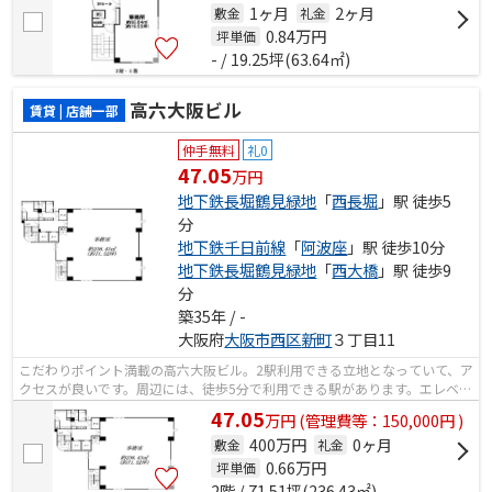
1ヶ月
2ヶ月
敷金
礼金
0.84
万円
坪単価
- / 19.25坪(63.64㎡)
高六大阪ビル
賃貸 | 店舗一部
仲手無料
礼0
47.05
万円
地下鉄長堀鶴見緑地
「
西長堀
」駅 徒歩5
分
地下鉄千日前線
「
阿波座
」駅 徒歩10分
地下鉄長堀鶴見緑地
「
西大橋
」駅 徒歩9
分
築35年 / -
大阪府
大阪市西区
新町
３丁目11
こだわりポイント満載の高六大阪ビル。2駅利用できる立地となっていて、ア
クセスが良いです。周辺には、徒歩5分で利用できる駅があります。エレベー
ターが2基付いています。
47.05
万
円
(管理費等：150,000円 )
400万円
0ヶ月
敷金
礼金
0.66
万円
坪単価
2階 / 71.51坪(236.43㎡)