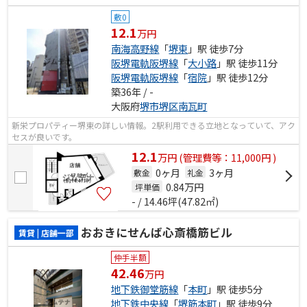
敷0
12.1
万円
南海高野線
「
堺東
」駅 徒歩7分
阪堺電軌阪堺線
「
大小路
」駅 徒歩11分
阪堺電軌阪堺線
「
宿院
」駅 徒歩12分
築36年 / -
大阪府
堺市堺区
南瓦町
新栄プロパティー堺東の詳しい情報。2駅利用できる立地となっていて、アク
セスが良いです。
12.1
万
円
(管理費等：11,000円 )
0ヶ月
3ヶ月
敷金
礼金
0.84
万円
坪単価
- / 14.46坪(47.82㎡)
おおきにせんば心斎橋筋ビル
賃貸 | 店舗一部
仲手半額
42.46
万円
地下鉄御堂筋線
「
本町
」駅 徒歩5分
地下鉄中央線
「
堺筋本町
」駅 徒歩9分