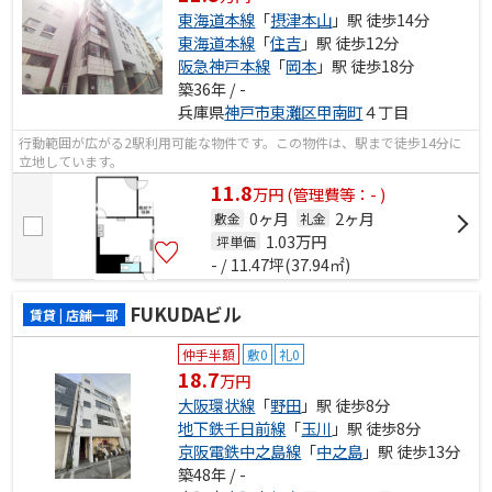
東海道本線
「
摂津本山
」駅 徒歩14分
東海道本線
「
住吉
」駅 徒歩12分
阪急神戸本線
「
岡本
」駅 徒歩18分
築36年 / -
兵庫県
神戸市東灘区
甲南町
４丁目
行動範囲が広がる2駅利用可能な物件です。この物件は、駅まで徒歩14分に
立地しています。
11.8
万
円
(管理費等：- )
0ヶ月
2ヶ月
敷金
礼金
1.03
万円
坪単価
- / 11.47坪(37.94㎡)
FUKUDAビル
賃貸 | 店舗一部
仲手半額
敷0
礼0
18.7
万円
大阪環状線
「
野田
」駅 徒歩8分
地下鉄千日前線
「
玉川
」駅 徒歩8分
京阪電鉄中之島線
「
中之島
」駅 徒歩13分
築48年 / -