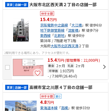
大阪市北区西天満２丁目の店舗一部
賃貸 | 店舗一部
仲手半額
15.4
万円
京阪電鉄中之島線
「
大江橋
」駅 徒歩6分
地下鉄御堂筋線
「
淀屋橋
」駅 徒歩7分
東西線
「
北新地
」駅 徒歩8分
築38年 / 7階建 地下1階
大阪府
大阪市北区
西天満
２丁目
2駅利用できる場所にあり、アクセスが便利です。
15.4
万
円
(管理費等：22,000円 )
2ヶ月
2ヶ月
敷金
礼金
1.93
万円
坪単価
- / 7.98坪(26.40㎡)
高槻市宮之川原４丁目の店舗一部
賃貸 | 店舗一部
仲手半額
敷0
4.8
万円
東海道本線
「
高槻
」駅 徒歩33分