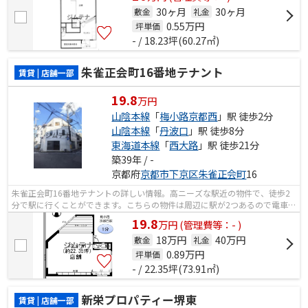
30ヶ月
30ヶ月
敷金
礼金
0.55
万円
坪単価
- / 18.23坪(60.27㎡)
朱雀正会町16番地テナント
賃貸 | 店舗一部
19.8
万円
山陰本線
「
梅小路京都西
」駅 徒歩2分
山陰本線
「
丹波口
」駅 徒歩8分
東海道本線
「
西大路
」駅 徒歩21分
築39年 / -
京都府
京都市下京区
朱雀正会町
16
朱雀正会町16番地テナントの詳しい情報。高ニーズな駅近の物件で、徒歩2
分で駅に行くことができます。こちらの物件は周辺に駅が2つあるので電車へ
のアクセスが便利な物件です。
19.8
万
円
(管理費等：- )
18万円
40万円
敷金
礼金
0.89
万円
坪単価
- / 22.35坪(73.91㎡)
新栄プロパティー堺東
賃貸 | 店舗一部