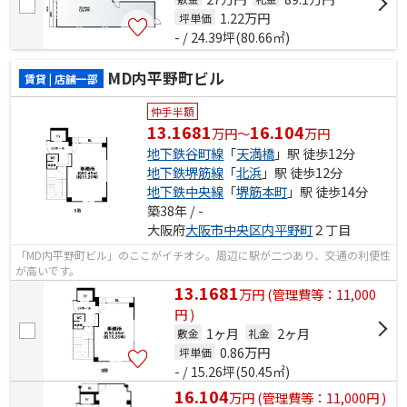
1.22
万円
坪単価
- / 24.39坪(80.66㎡)
MD内平野町ビル
賃貸 | 店舗一部
仲手半額
13.1681
16.104
万円～
万円
地下鉄谷町線
「
天満橋
」駅 徒歩12分
地下鉄堺筋線
「
北浜
」駅 徒歩12分
地下鉄中央線
「
堺筋本町
」駅 徒歩14分
築38年 / -
大阪府
大阪市中央区
内平野町
２丁目
「MD内平野町ビル」のここがイチオシ。周辺に駅が二つあり、交通の利便性
が高いです。
13.1681
万
円
(管理費等：11,000
円 )
1ヶ月
2ヶ月
敷金
礼金
0.86
万円
坪単価
- / 15.26坪(50.45㎡)
16.104
万
円
(管理費等：11,000円 )