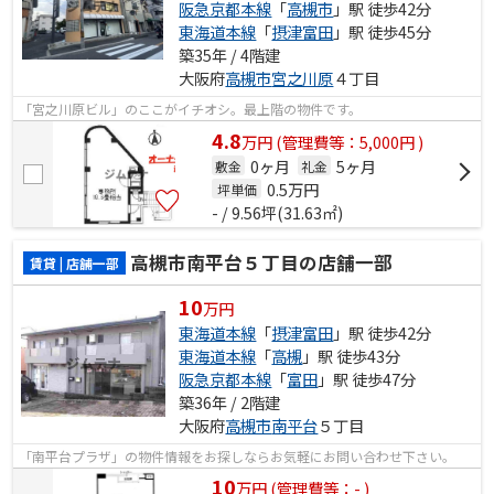
阪急京都本線
「
高槻市
」駅 徒歩42分
東海道本線
「
摂津富田
」駅 徒歩45分
築35年 / 4階建
大阪府
高槻市
宮之川原
４丁目
「宮之川原ビル」のここがイチオシ。最上階の物件です。
4.8
万
円
(管理費等：5,000円 )
0ヶ月
5ヶ月
敷金
礼金
0.5
万円
坪単価
- / 9.56坪(31.63㎡)
高槻市南平台５丁目の店舗一部
賃貸 | 店舗一部
10
万円
東海道本線
「
摂津富田
」駅 徒歩42分
東海道本線
「
高槻
」駅 徒歩43分
阪急京都本線
「
富田
」駅 徒歩47分
築36年 / 2階建
大阪府
高槻市
南平台
５丁目
「南平台プラザ」の物件情報をお探しならお気軽にお問い合わせ下さい。
10
万
円
(管理費等：- )