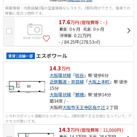
新着情報：内原店舗2階の空室情報ならコチラ。2駅利用ができて、電車での
移動に役立つ物件です。
17.6
万
円
(管理費等：- )
0ヶ月
0ヶ月
敷金
礼金
0.21
万円
坪単価
- / 84.25坪(278.53㎡)
エスポワール
賃貸 | 店舗一部
14.3
万円
大阪環状線
「
桃谷
」駅 徒歩6分
近鉄難波・奈良線
「
大阪上本町
」駅 徒歩
15分
大阪環状線
「
鶴橋
」駅 徒歩14分
築34年 / -
大阪府
大阪市天王寺区
烏ケ辻
２丁目
こだわりポイント満載のエスポワール。2駅利用できる立地となっていて、ア
クセスが良いです。
14.3
万
円
(管理費等：11,000円 )
14.3万円
28.6万円
敷金
礼金