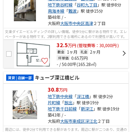
地下鉄谷町線
「
谷町九丁目
」駅 徒歩8分
南海本線
「
難波
」駅 徒歩15分
築48年 / -
大阪府
大阪市中央区
高津
２丁目
文楽ダイエービルディングの詳しい情報。徒歩5分に駅がある物件です。エレ
ベーターがある物件です。2駅利用できる場所にあるので利便性が高いです。
32.5
万
円
(管理費等：30,000円 )
1ヶ月
2ヶ月
敷金
礼金
0.65
万円
坪単価
- / 50.00坪(165.28㎡)
キューブ深江橋ビル
賃貸 | 店舗一部
30.8
万円
地下鉄中央線
「
深江橋
」駅 徒歩2分
片町線
「
放出
」駅 徒歩19分
地下鉄千日前線
「
新深江
」駅 徒歩19分
築43年 / -
大阪府
大阪市東成区
深江北
２丁目
周辺には、徒歩2分で利用できる駅があります。周辺に駅が二つあり、交通の