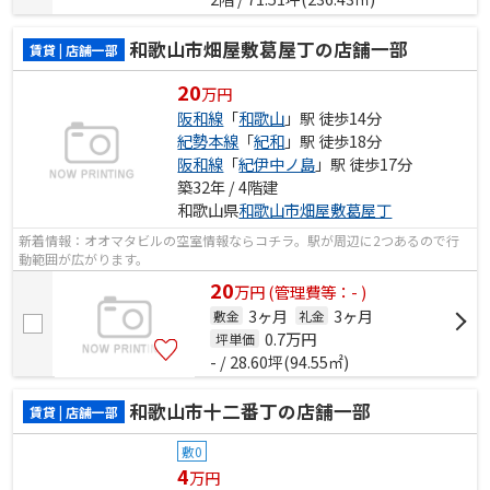
和歌山市畑屋敷葛屋丁の店舗一部
賃貸 | 店舗一部
20
万円
阪和線
「
和歌山
」駅 徒歩14分
紀勢本線
「
紀和
」駅 徒歩18分
阪和線
「
紀伊中ノ島
」駅 徒歩17分
築32年 / 4階建
和歌山県
和歌山市
畑屋敷葛屋丁
新着情報：オオマタビルの空室情報ならコチラ。駅が周辺に2つあるので行
動範囲が広がります。
20
万
円
(管理費等：- )
3ヶ月
3ヶ月
敷金
礼金
0.7
万円
坪単価
- / 28.60坪(94.55㎡)
和歌山市十二番丁の店舗一部
賃貸 | 店舗一部
敷0
4
万円