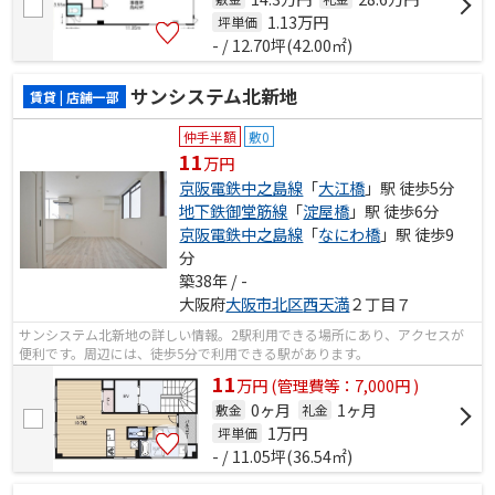
1.13
万円
坪単価
- / 12.70坪(42.00㎡)
サンシステム北新地
賃貸 | 店舗一部
仲手半額
敷0
11
万円
京阪電鉄中之島線
「
大江橋
」駅 徒歩5分
地下鉄御堂筋線
「
淀屋橋
」駅 徒歩6分
京阪電鉄中之島線
「
なにわ橋
」駅 徒歩9
分
築38年 / -
大阪府
大阪市北区
西天満
２丁目７
サンシステム北新地の詳しい情報。2駅利用できる場所にあり、アクセスが
便利です。周辺には、徒歩5分で利用できる駅があります。
11
万
円
(管理費等：7,000円 )
0ヶ月
1ヶ月
敷金
礼金
1
万円
坪単価
- / 11.05坪(36.54㎡)