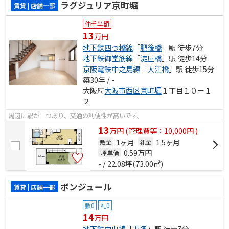
ラグジュリア京町堀
賃貸 | 店舗一部
仲手半額
13
万円
地下鉄四つ橋線
「
肥後橋
」駅 徒歩7分
地下鉄御堂筋線
「
淀屋橋
」駅 徒歩14分
京阪電鉄中之島線
「
大江橋
」駅 徒歩15分
築30年 / -
大阪府
大阪市西区
京町堀
１丁目１０－１
２
周辺に駅が二つあり、交通の利便性が高いです。
13
万
円
(管理費等：10,000円 )
1ヶ月
1.5ヶ月
敷金
礼金
0.59
万円
坪単価
- / 22.08坪(73.00㎡)
ボンジュール
賃貸 | 店舗一部
敷0
礼0
14
万円
地下鉄中央線
「
九条
」駅 徒歩7分