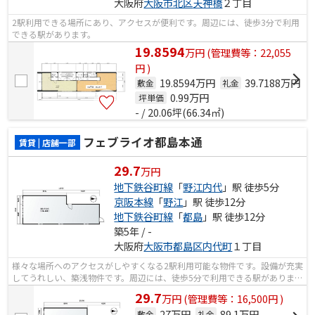
大阪府
大阪市北区
天神橋
２丁目
2駅利用できる場所にあり、アクセスが便利です。周辺には、徒歩3分で利用
できる駅があります。
19.8594
万
円
(管理費等：22,055
円 )
19.8594万円
39.7188万円
敷金
礼金
0.99
万円
坪単価
- / 20.06坪(66.34㎡)
フェブライオ都島本通
賃貸 | 店舗一部
29.7
万円
地下鉄谷町線
「
野江内代
」駅 徒歩5分
京阪本線
「
野江
」駅 徒歩12分
地下鉄谷町線
「
都島
」駅 徒歩12分
築5年 / -
大阪府
大阪市都島区
内代町
１丁目
様々な場所へのアクセスがしやすくなる2駅利用可能な物件です。設備が充実
してうれしい、築浅物件です。周辺には、徒歩5分で利用できる駅がありま
す。
29.7
万
円
(管理費等：16,500円 )
27万円
89.1万円
敷金
礼金