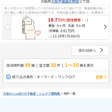
大阪府
大阪市福島区
野田
２丁目
多くの方からご好評頂いているFUKUDAビルのご紹介です。電車移動の多い
方に嬉しい駅から徒歩8分の物件です。利用可能な駅が2駅あり、利便性の高
い物件です。
18.7
万
円
(管理費等：- )
0ヶ月
0ヶ月
敷金
礼金
0.81
万円
坪単価
- / 23.19坪(76.69㎡)
次の30件へ
49
50
1～30
該当物件数
棟
空き数
件
棟を表示
絞り込み条件：
キーワード：ワンフロア
変更
大阪のジム向けの不動産｜ジムテナ関西版
>
物件一覧