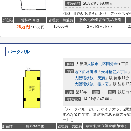
20.87坪 / 69.00㎡
坪数/面積
2駅利用できる場所にあり、アクセスが
敷金/礼金/保証金/償却/敷引
所在階
賃料/坪単価
管理費・共益費
25
万円
-
10,000円
2ヶ月
/
3ヶ月
/
-
/
-
/
-
2
/
1.2
万円
パークパル
大阪府
大阪市北区
国分寺
１丁目
住所
交通
地下鉄谷町線
「
天神橋筋六丁目
」
大阪環状線
「
天満
」駅 徒歩11分
大阪環状線
「
桜ノ宮
」駅 徒歩13
築13年
-
鉄筋コ
築年
階数
構造
14.21坪 / 47.00㎡
坪数/面積
「パークパル」のここがイチオシ。2駅
すめな物件です。清潔感のある室内が魅
一押し...
敷金/礼金/保証金/償却/敷引
所在階
賃料/坪単価
管理費・共益費