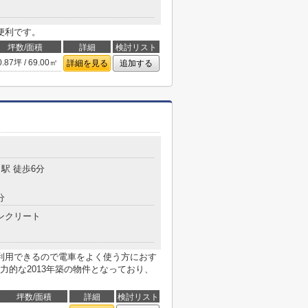
便利です。
坪数/面積
詳細
検討リスト
0.87坪 / 69.00㎡
詳細を見る
追加する
駅 徒歩6分
分
ンクリート
利用できるので電車をよく使う方におす
力的な2013年築の物件となっており、
坪数/面積
詳細
検討リスト