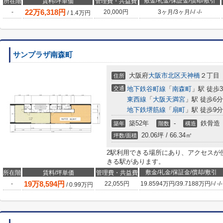
敷金/礼金/保証金/償却/敷引
所在階
賃料/坪単価
管理費・共益費
22
万
6,318
円
-
20,000円
3ヶ月
/
3ヶ月
/
-
/
-
/
-
/
1.4
万円
サンプラザ南森町
大阪府
大阪市北区
天神橋
２丁目
住所
交通
地下鉄谷町線
「
南森町
」駅 徒歩
東西線
「
大阪天満宮
」駅 徒歩6分
地下鉄堺筋線
「
扇町
」駅 徒歩9分
築52年
-
鉄骨造
築年
階数
構造
20.06坪 / 66.34㎡
坪数/面積
2駅利用できる場所にあり、アクセスが
きる駅があります。
敷金/礼金/保証金/償却/敷引
所在階
賃料/坪単価
管理費・共益費
19
万
8,594
円
-
22,055円
19.8594万円
/
39.7188万円
/
-
/
-
/
-
/
0.99
万円