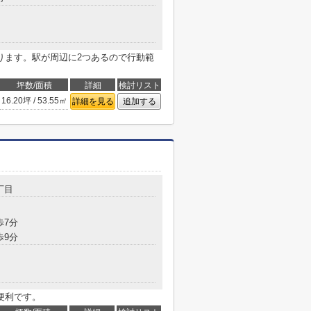
ります。駅が周辺に2つあるので行動範
坪数/面積
詳細
検討リスト
16.20坪 / 53.55㎡
詳細を見る
追加する
丁目
歩7分
歩9分
便利です。