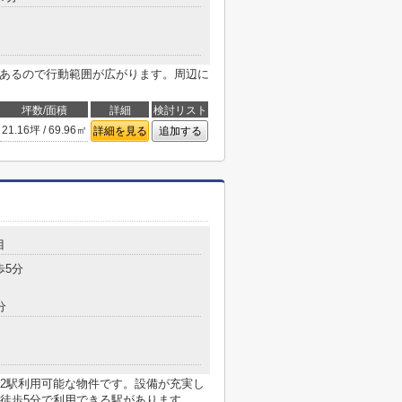
つあるので行動範囲が広がります。周辺に
。
坪数/面積
詳細
検討リスト
21.16坪 / 69.96㎡
詳細を見る
追加する
目
歩5分
分
2駅利用可能な物件です。設備が充実し
徒歩5分で利用できる駅があります。