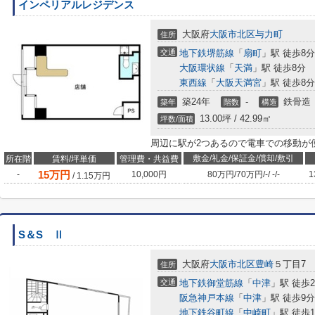
インペリアルレジデンス
大阪府
大阪市北区
与力町
住所
交通
地下鉄堺筋線
「
扇町
」駅 徒歩8分
大阪環状線
「
天満
」駅 徒歩8分
東西線
「
大阪天満宮
」駅 徒歩8分
築24年
-
鉄骨造
築年
階数
構造
13.00坪 / 42.99㎡
坪数/面積
周辺に駅が2つあるので電車での移動が
敷金/礼金/保証金/償却/敷引
所在階
賃料/坪単価
管理費・共益費
15
万円
-
10,000円
80万円
/
70万円
/
-
/
-
/
-
1
/
1.15
万円
S＆S Ⅱ
大阪府
大阪市北区
豊崎
５丁目7
住所
交通
地下鉄御堂筋線
「
中津
」駅 徒歩
阪急神戸本線
「
中津
」駅 徒歩9分
地下鉄谷町線
「
中崎町
」駅 徒歩1