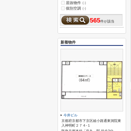
居抜物件
(-)
個別空調
(-)
565
件が該当
新着物件
今井ビル
京都府京都市下京区綾小路通東洞院東
入神明町２７４-１