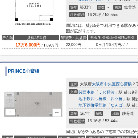
築33年
-
鉄骨造
築年
階数
構造
16.20坪 / 53.55㎡
坪数/面積
周辺には、徒歩5分で利用できる駅があ
囲が広がります。
敷金/礼金/保証金/償却/敷引
所在階
賃料/坪単価
管理費・共益費
17
万
6,000
円
-
22,000円
0ヶ月
/
26.4万円
/
-
/
-
/
-
/
1.09
万円
PRINCE心斎橋
大阪府
大阪市中央区
西心斎橋
２
住所
交通
関西本線
「
ＪＲ難波
」駅 徒歩9分
地下鉄四つ橋線
「
四ツ橋
」駅 徒
地下鉄御堂筋線
「
なんば
」駅 徒
築7年
-
鉄骨造
築年
階数
構造
16.16坪 / 53.44㎡
坪数/面積
周辺に駅が2つあるので電車での移動が