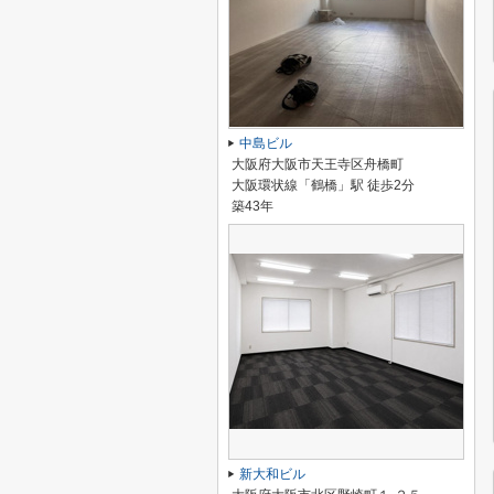
中島ビル
大阪府大阪市天王寺区舟橋町
大阪環状線「鶴橋」駅 徒歩2分
築43年
新大和ビル