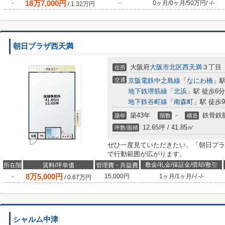
18
万
7,000
円
-
-
0ヶ月
/
0ヶ月
/
50万円
/
-
/
-
/
1.32
万円
朝日プラザ西天満
大阪府
大阪市北区
西天満
３丁目
住所
交通
京阪電鉄中之島線
「
なにわ橋
」駅
地下鉄堺筋線
「
北浜
」駅 徒歩6分
地下鉄谷町線
「
南森町
」駅 徒歩
築43年
-
鉄骨鉄
築年
階数
構造
12.65坪 / 41.85㎡
坪数/面積
ぜひ一度見ていただきたい、「朝日プラ
で行動範囲が広がります。
敷金/礼金/保証金/償却/敷引
所在階
賃料/坪単価
管理費・共益費
8
万
5,000
円
-
15,000円
1ヶ月
/
1ヶ月
/
-
/
-
/
-
/
0.67
万円
シャルム中津