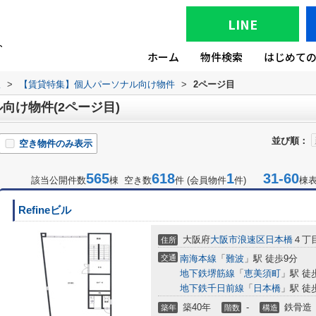
LINE
ホーム
物件検索
はじめて
版
>
【賃貸特集】個人パーソナル向け物件
>
2ページ目
向け物件(2ページ目)
並び順：
空き物件のみ表示
565
618
1
31-60
該当公開件数
棟 空き数
件 (会員物件
件)
棟
Refineビル
大阪府
大阪市浪速区
日本橋
４丁
住所
交通
南海本線
「
難波
」駅 徒歩9分
地下鉄堺筋線
「
恵美須町
」駅 徒
地下鉄千日前線
「
日本橋
」駅 徒
築40年
-
鉄骨造
築年
階数
構造