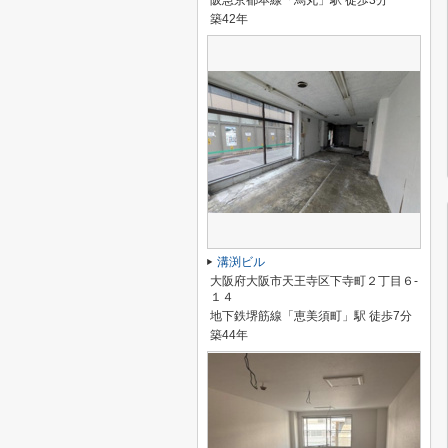
阪急京都本線「烏丸」駅 徒歩3分
築42年
溝渕ビル
大阪府大阪市天王寺区下寺町２丁目６-
１４
地下鉄堺筋線「恵美須町」駅 徒歩7分
築44年