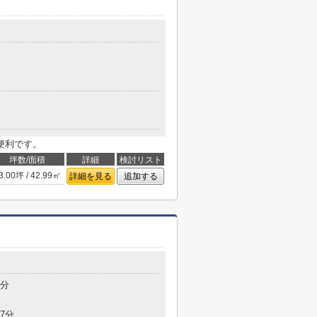
便利です。
坪数/面積
詳細
検討リスト
3.00坪 / 42.99㎡
詳細を見る
追加する
2分
7分