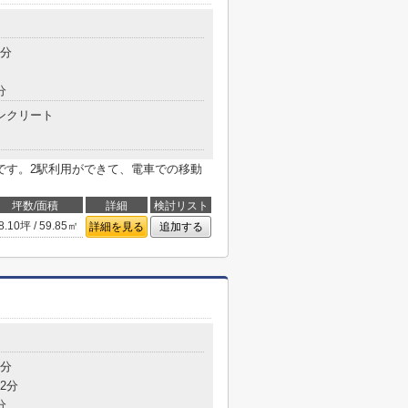
8分
分
ンクリート
です。2駅利用ができて、電車での移動
坪数/面積
詳細
検討リスト
8.10坪 / 59.85㎡
詳細を見る
追加する
5分
2分
分