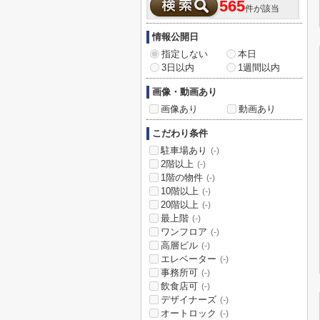
565
件が該当
情報公開日
指定しない
本日
3日以内
1週間以内
画像・動画あり
画像あり
動画あり
こだわり条件
駐車場あり
(-)
2階以上
(-)
1階の物件
(-)
10階以上
(-)
20階以上
(-)
最上階
(-)
ワンフロア
(-)
高層ビル
(-)
エレベーター
(-)
事務所可
(-)
飲食店可
(-)
デザイナーズ
(-)
オートロック
(-)