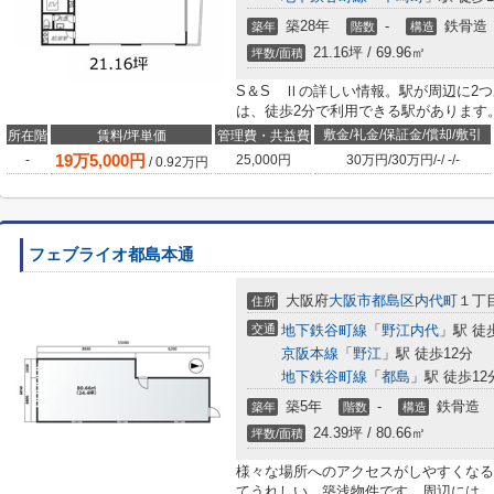
築28年
-
鉄骨造
築年
階数
構造
21.16坪 / 69.96㎡
坪数/面積
S＆S Ⅱの詳しい情報。駅が周辺に2
は、徒歩2分で利用できる駅があります
敷金/礼金/保証金/償却/敷引
所在階
賃料/坪単価
管理費・共益費
19
万
5,000
円
-
25,000円
30万円
/
30万円
/
-
/
-
/
-
/
0.92
万円
フェブライオ都島本通
大阪府
大阪市都島区
内代町
１丁
住所
交通
地下鉄谷町線
「
野江内代
」駅 徒
京阪本線
「
野江
」駅 徒歩12分
地下鉄谷町線
「
都島
」駅 徒歩12
築5年
-
鉄骨造
築年
階数
構造
24.39坪 / 80.66㎡
坪数/面積
様々な場所へのアクセスがしやすくなる
てうれしい、築浅物件です。周辺には、