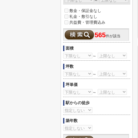
～
敷金・保証金なし
礼金・敷引なし
共益費・管理費込み
565
件が該当
面積
～
坪数
～
坪単価
～
駅からの徒歩
築年数