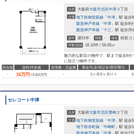
大阪府
大阪市北区
中津
３丁目
住所
交通
地下鉄御堂筋線
「
中津
」駅 徒歩
阪急神戸本線
「
中津
」駅 徒歩9分
阪急神戸本線
「
十三
」駅 徒歩26
築51年
-
鉄筋コ
築年
階数
構造
18.10坪 / 59.85㎡
坪数/面積
魅力的な駅近の物件で、駅まで徒歩8分
に役立つ物件です。
敷金/礼金/保証金/償却/敷引
所在階
賃料/坪単価
管理費・共益費
15
万円
-
-
2ヶ月
/
2ヶ月
/
-
/
-
/
-
1
/
0.83
万円
セレコート中津
大阪府
大阪市北区
豊崎
２丁目
住所
交通
地下鉄御堂筋線
「
中津
」駅 徒歩
地下鉄谷町線
「
中崎町
」駅 徒歩1
阪急神戸本線
「
中津
」駅 徒歩12