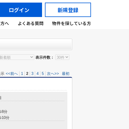
ログイン
新規登録
の方へ
よくある質問
物件を探している方
表示件数：
表示
<<前へ
1
2
3
4
5
次へ>>
最初
目
歩8分
歩10分