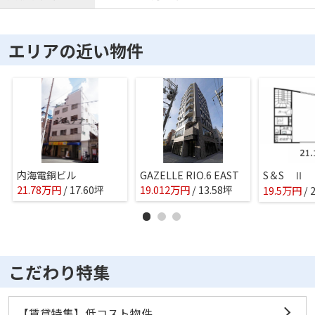
エリアの近い物件
内海電銅ビル
GAZELLE RIO.6 EAST
S＆S Ⅱ
21.78
万
円
/ 17.60坪
19.012
万
円
/ 13.58坪
19.5
万
円
/ 
こだわり特集
【賃貸特集】低コスト物件