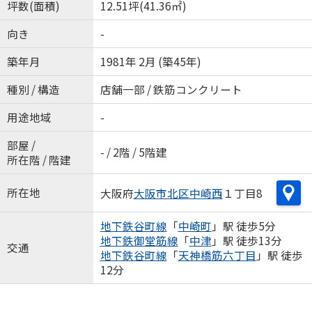
坪数(面積)
12.51坪(41.36㎡)
向き
-
築年月
1981年 2月 (築45年)
種別 / 構造
店舗一部 / 鉄筋コンクリート
用途地域
-
部屋 /
- / 2階 / 5階建
所在階 / 階建
所在地
大阪府
大阪市北区
中崎西
１丁目8
地下鉄谷町線
「
中崎町
」駅 徒歩5分
地下鉄御堂筋線
「
中津
」駅 徒歩13分
交通
地下鉄谷町線
「
天神橋筋六丁目
」駅 徒歩
12分