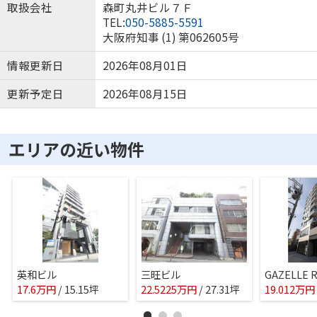
取扱会社
森町丸井ビル７Ｆ
TEL:
050-5885-5591
大阪府知事 (1) 第062605号
情報更新日
2026年08月01日
更新予定日
2026年08月15日
エリアの近い物件
英和ビル
三旺ビル
GAZELLE R
17.6
万
円
/ 15.15坪
22.5225
万
円
/ 27.31坪
19.012
万
円