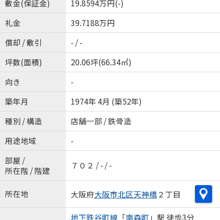
敷金(保証金)
19.8594万円(-)
礼金
39.7188万円
償却 / 敷引
- / -
坪数(面積)
20.06坪(66.34㎡)
向き
-
築年月
1974年 4月 (築52年)
種別 / 構造
店舗一部 / 鉄骨造
用途地域
-
部屋 /
７０２ / - / -
所在階 / 階建
所在地
大阪府
大阪市北区
天神橋
２丁目
地下鉄谷町線
「
南森町
」駅 徒歩3分