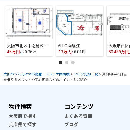
大阪市北区中之島６丁目のマンション(一室)
VITO南堀江
45万円
/ 20.26坪
7.3万円
/ 6.01坪
60.489万円
大阪のジム向けの不動産｜ジムテナ関西版
>
ブログ記事一覧
>
賃貸物件の別荘
を借りるメリットや契約期間などのポイントもご紹介
物件検索
コンテンツ
大阪府で探す
よくある質問
兵庫県で探す
ブログ