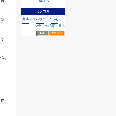
ら告
環境も...
カテゴリ
開業ノウハウコラム(74)
事例
>>全ての記事を見る
XML
RSS2.0
には
す。
があ
て物