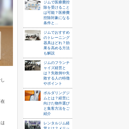
ジムで医療費控
除を受けること
は可能？医療費
控除対象になる
条件と...
ジムでおすすめ
のトレーニング
器具はどれ？効
果を高める方法
も解説
ジムのフランチ
ャイズ経営と
は？失敗例や失
敗する人の特徴
でし
やポイント
ボルダリングジ
ムとは？経営に
存在
向けた物件選び
と集客方法をご
紹介
とは
レンタルジム経
営とは？メリッ