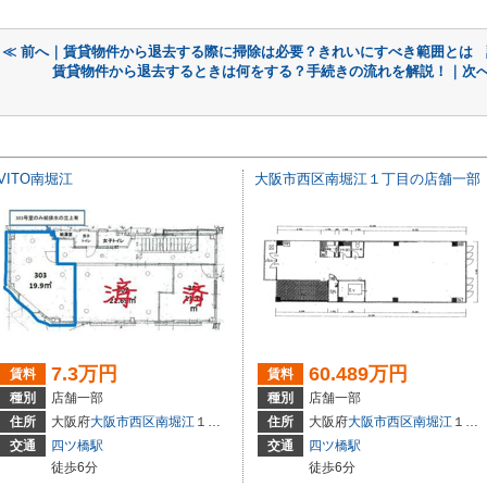
≪ 前へ｜賃貸物件から退去する際に掃除は必要？きれいにすべき範囲とは
賃貸物件から退去するときは何をする？手続きの流れを解説！｜次へ
VITO南堀江
大阪市西区南堀江１丁目の店舗一部
7.3万円
60.489万円
賃料
賃料
種別
店舗一部
種別
店舗一部
住所
大阪府
大阪市西区
南堀江
１丁目１４
住所
大阪府
大阪市西区
南堀江
１丁目
交通
四ツ橋駅
交通
四ツ橋駅
徒歩6分
徒歩6分