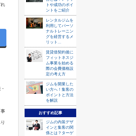
ぞれ
トや成功のポイ
ントをご紹介
レンタルジムを
利用してパーソ
ナルトレーニン
グを経営するメ
リット...
賃貸借契約後に
フィットネスジ
ム事業を始める
際の会費価格設
定の考え方
ジムを開業した
能・
い方へ！集客の
ポイントと方法
を解説
「事
おすすめ記事
あり
ジムの内装デザ
インと集客の関
係とは？ターゲ