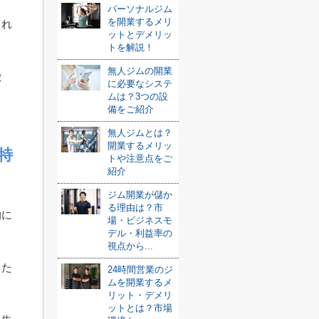
パーソナルジム
を開業するメリ
られ
ットとデメリッ
トを解説！
。
無人ジムの開業
徴
に必要なシステ
ムは？3つの設
備をご紹介
無人ジムとは？
開業するメリッ
特
トや注意点をご
紹介
ジム開業が儲か
る理由は？市
的に
場・ビジネスモ
デル・利益率の
視点から...
した
24時間営業のジ
ムを開業するメ
リット・デメリ
ットとは？市場