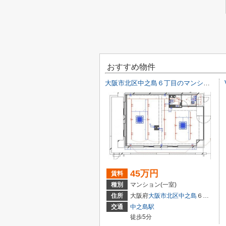
おすすめ物件
大阪市北区中之島６丁目のマンション(一室)
45万円
賃料
種別
マンション(一室)
住所
大阪府
大阪市北区
中之島
６丁目
交通
中之島駅
徒歩5分