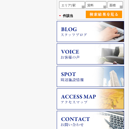
エリア| 駅
賃料
面積
-
件該当