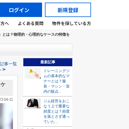
ログイン
新規登録
の方へ
よくある質問
物件を探している方
」とは？物理的・心理的なケースの特徴を
最新記事
記事一覧
 ≫
トレーニングジ
ムの基本的なマ
ナーとは？服
なケ
装・マシン・室
内の観点...
23-04-11
ジム経営をおこ
なう上で重要な
頻度とは？頻度
を落とさず通っ
ていた...