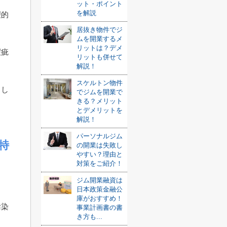
ット・ポイント
を解説
理的
居抜き物件でジ
ムを開業するメ
リットは？デメ
瑕疵
リットも併せて
解説！
スケルトン物件
まし
でジムを開業で
きる？メリット
とデメリットを
解説！
パーソナルジム
特
の開業は失敗し
やすい？理由と
対策をご紹介！
ジム開業融資は
。
日本政策金融公
庫がおすすめ！
汚染
事業計画書の書
き方も...