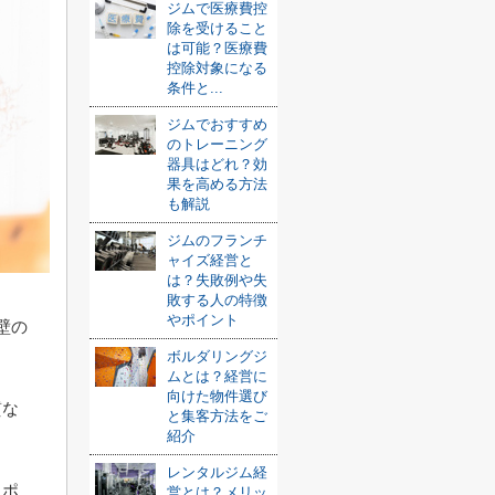
ジムで医療費控
除を受けること
は可能？医療費
控除対象になる
条件と...
ジムでおすすめ
のトレーニング
器具はどれ？効
果を高める方法
も解説
ジムのフランチ
ャイズ経営と
は？失敗例や失
敗する人の特徴
やポイント
壁の
ボルダリングジ
ムとは？経営に
向けた物件選び
質な
と集客方法をご
紹介
。
レンタルジム経
クポ
営とは？メリッ