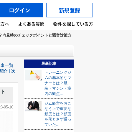
ログイン
新規登録
の方へ
よくある質問
物件を探している方
？内見時のチェックポイントと騒音対策方
最新記事
記事一覧
紹介｜次
トレーニングジ
ムの基本的なマ
ナーとは？服
装・マシン・室
ント
内の観点...
ジム経営をおこ
23-05-16
なう上で重要な
頻度とは？頻度
を落とさず通っ
ていた...