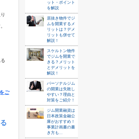
ット・ポイント
を解説
取り
居抜き物件でジ
ムを開業するメ
す。
リットは？デメ
リットも併せて
ま
解説！
スケルトン物件
でジムを開業で
れる
きる？メリット
とデメリットを
解説！
パーソナルジム
の開業は失敗し
をご
やすい？理由と
対策をご紹介！
ジム開業融資は
日本政策金融公
する
庫がおすすめ！
事業計画書の書
き方も...