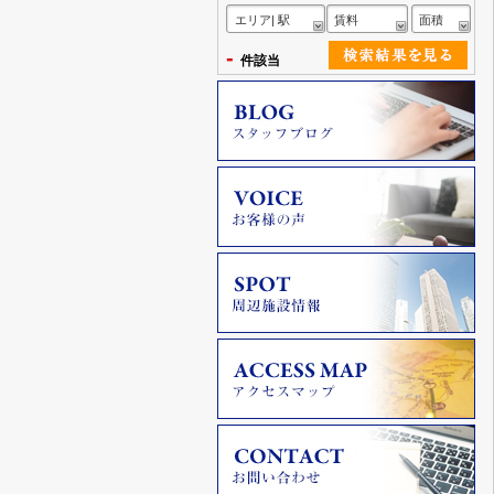
エリア| 駅
賃料
面積
-
件該当