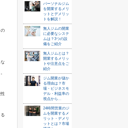
パーソナルジム
ま
を開業するメリ
ットとデメリッ
トを解説！
無人ジムの開業
るの
に必要なシステ
ムは？3つの設
備をご紹介
無人ジムとは？
開業するメリッ
にな
トや注意点をご
紹介
う。
ジム開業が儲か
る理由は？市
場・ビジネスモ
能性
デル・利益率の
視点から...
24時間営業のジ
ムを開業するメ
くる
リット・デメリ
ットとは？市場