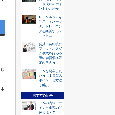
トや成功のポイ
ントをご紹介
レンタルジムを
利用してパーソ
ナルトレーニン
グを経営するメ
リット...
賃貸借契約後に
フィットネスジ
ム事業を始める
際の会費価格設
定の考え方
分類
ジムを開業した
い方へ！集客の
ポイントと方法
を解説
基本
おすすめ記事
ジムの内装デザ
ょ
インと集客の関
係とは？ターゲ